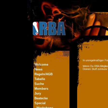
In unregelmäßiger Fol
Welcome
Wenn Du RBA Mitglied
News
Deinen Stuff exklusiv
Regeln/AGB
Tabelle
Suche
Members
Jury
Beatecke
Special
- Workshops