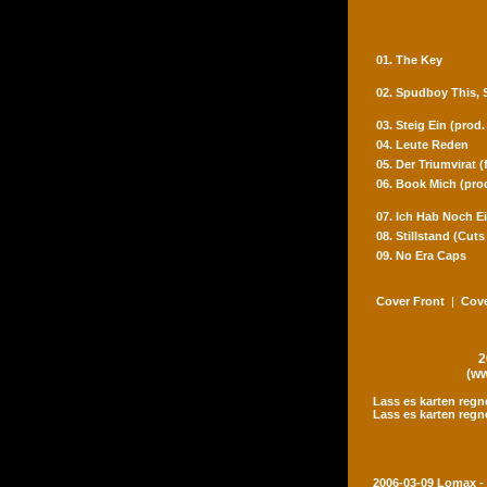
01. The Key
02. Spudboy This,
03. Steig Ein (prod
04. Leute Reden
05. Der Triumvirat 
06. Book Mich (pro
07. Ich Hab Noch Ei
08. Stillstand (Cut
09. No Era Caps
Cover Front
|
Cove
2
(ww
Lass es karten regn
Lass es karten regn
2006-03-09 Lomax -