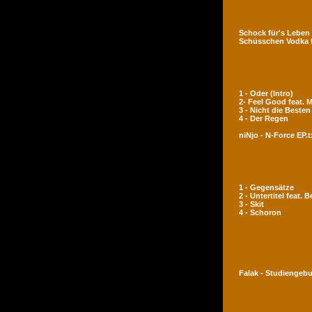
Schock für's Leben
Schüsschen Vodka 
1 - Oder (Intro)
2- Feel Good feat.
3 - Nicht die Besten
4 - Der Regen
niNjo - N-Force EP.t
1 - Gegensätze
2 - Untertitel feat. 
3 - Skit
4 - Schoron
Falak - Studiengeb