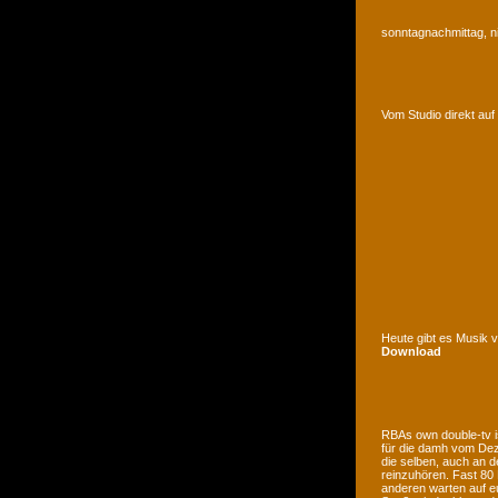
sonntagnachmittag, n
Vom Studio direkt a
Heute gibt es Musik 
Download
RBAs own double-tv is
für die damh vom Deze
die selben, auch an d
reinzuhören. Fast 80
anderen warten auf e