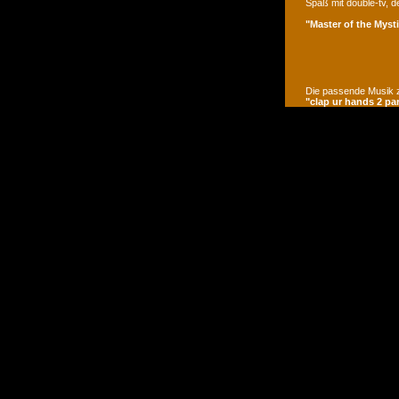
Spaß mit double-tv, d
"Master of the Mysti
Die passende Musik z
"clap ur hands 2 pa