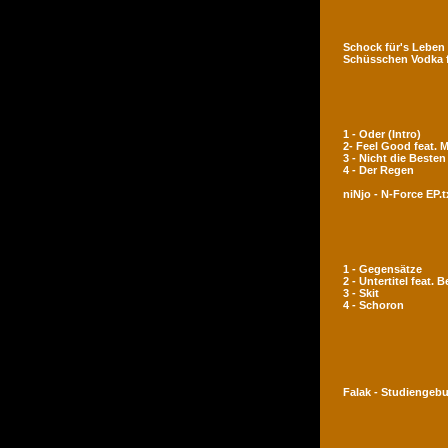
Schock für's Leben
Schüsschen Vodka 
1 - Oder (Intro)
2- Feel Good feat.
3 - Nicht die Besten
4 - Der Regen
niNjo - N-Force EP.t
1 - Gegensätze
2 - Untertitel feat. 
3 - Skit
4 - Schoron
Falak - Studiengeb