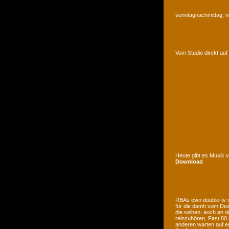
sonntagnachmittag, n
Vom Studio direkt a
Heute gibt es Musik 
Download
RBAs own double-tv is
für die damh vom Deze
die selben, auch an d
reinzuhören. Fast 80
anderen warten auf e