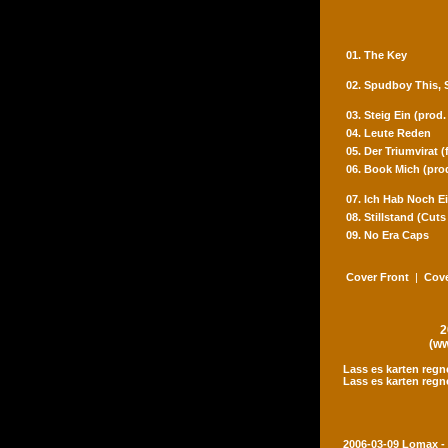
01. The Key
02. Spudboy This,
03. Steig Ein (prod
04. Leute Reden
05. Der Triumvirat 
06. Book Mich (pro
07. Ich Hab Noch Ei
08. Stillstand (Cut
09. No Era Caps
Cover Front
|
Cove
2
(ww
Lass es karten regn
Lass es karten regn
2006-03-09 Lomax -