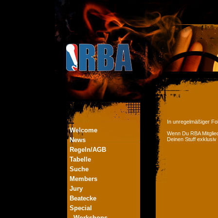
In unregelmäßiger Fol
Welcome
Wenn Du RBA Mitglied
News
Deinen Stuff exklusiv
Regeln/AGB
Tabelle
Suche
Members
Jury
Beatecke
Special
- Workshops