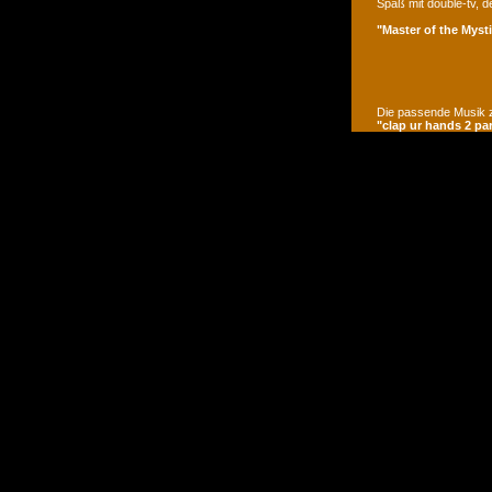
Spaß mit double-tv, d
"Master of the Mysti
Die passende Musik z
"clap ur hands 2 pa