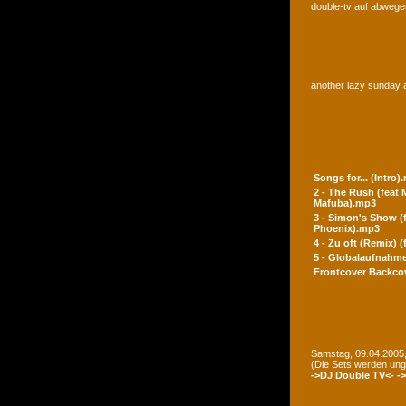
double-tv auf abwegen
another lazy sunday a
Songs for... (Intro)
2 - The Rush (feat
Mafuba).mp3
3 - Simon's Show (
Phoenix).mp3
4 - Zu oft (Remix) 
5 - Globalaufnahme
Frontcover
Backco
Samstag, 09.04.2005,
(Die Sets werden un
->DJ Double TV<-
-