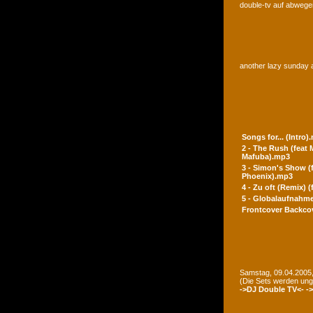
double-tv auf abwegen
another lazy sunday a
Songs for... (Intro)
2 - The Rush (feat
Mafuba).mp3
3 - Simon's Show (
Phoenix).mp3
4 - Zu oft (Remix) 
5 - Globalaufnahme
Frontcover
Backco
Samstag, 09.04.2005,
(Die Sets werden un
->DJ Double TV<-
-