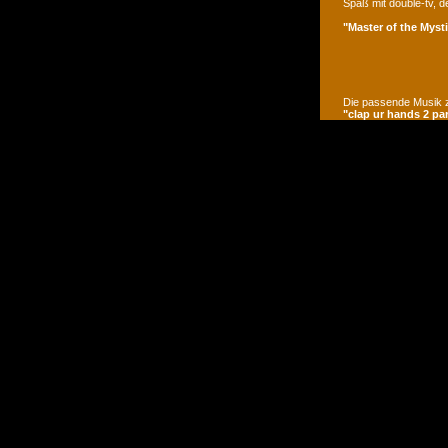
Spaß mit double-tv, d
"Master of the Mysti
Die passende Musik z
"clap ur hands 2 pa