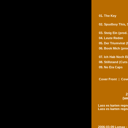
01. The Key
02. Spudboy This,
03. Steig Ein (prod
04. Leute Reden
05. Der Triumvirat 
06. Book Mich (pro
07. Ich Hab Noch Ei
08. Stillstand (Cut
09. No Era Caps
Cover Front
|
Cove
2
(ww
Lass es karten regn
Lass es karten regn
2006-03-09 Lomax -