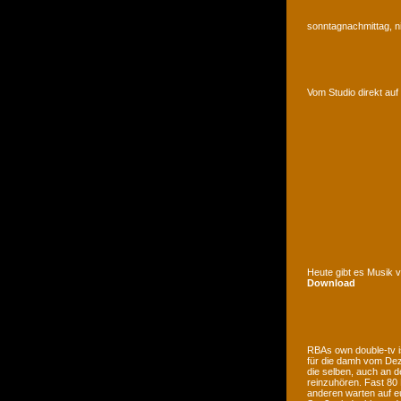
sonntagnachmittag, n
Vom Studio direkt a
Heute gibt es Musik 
Download
RBAs own double-tv is
für die damh vom Deze
die selben, auch an d
reinzuhören. Fast 80
anderen warten auf e