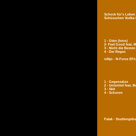
Schock für's Leben
Schüsschen Vodka 
1 - Oder (Intro)
2- Feel Good feat.
3 - Nicht die Besten
4 - Der Regen
niNjo - N-Force EP.t
1 - Gegensätze
2 - Untertitel feat. 
3 - Skit
4 - Schoron
Falak - Studiengeb