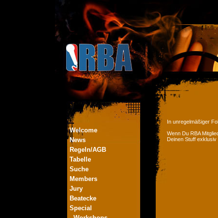
In unregelmäßiger Fol
Welcome
Wenn Du RBA Mitglied
News
Deinen Stuff exklusiv
Regeln/AGB
Tabelle
Suche
Members
Jury
Beatecke
Special
- Workshops