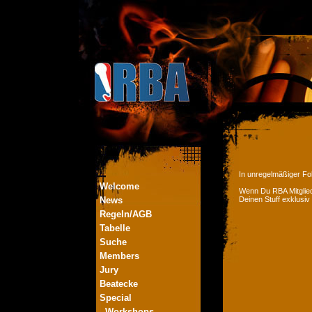
In unregelmäßiger Fol
Welcome
Wenn Du RBA Mitglied
News
Deinen Stuff exklusiv
Regeln/AGB
Tabelle
Suche
Members
Jury
Beatecke
Special
- Workshops