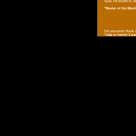
Spaß mit double-tv, d
"Master of the Mysti
Die passende Musik z
"clap ur hands 2 pa