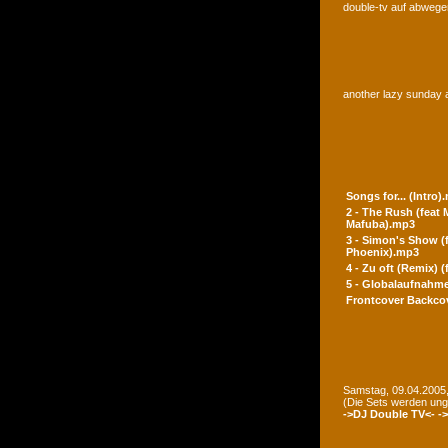
double-tv auf abwegen
another lazy sunday a
Songs for... (Intro)
2 - The Rush (feat
Mafuba).mp3
3 - Simon's Show (
Phoenix).mp3
4 - Zu oft (Remix) 
5 - Globalaufnahme
Frontcover
Backco
Samstag, 09.04.2005,
(Die Sets werden un
->DJ Double TV<-
-