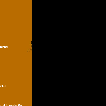
enland
011)
 mcd, Headdy, Rap