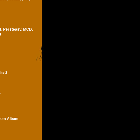
H, Persteasy, MCD,
)
ite 2
)
trom Album