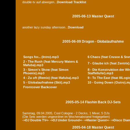
double-tv auf abwegen...
Download
Tracklist
2005-06-13 Master Quest
another lazy sunday afternoon...
Download
2005-06-09 Dragon - Globalaufnahme
Songs for... (Intro).mp3
6 Chaos (feat Crusoe & Sn
2 - The Rush (feat Mercury Waters &
7 - Glaube ich (feat Zentrix
Mafuba).mp3
3 - Simon's Show (feat Simon
8 - Die Konstruktion der Wir
Phoenix).mp3
Staffellufer).mp3
4 - Zu oft (Remix) (feat Mafuba).mp3
9 - To The East (feat IllLog
5 - Globalaufnahme (Skit).mp3
10 - Going Down (Outro).m
Frontcover
Backcover
2005-05-14 Flashin Back DJ-Sets
Samstag, 09.04.2005, Cool Cologne - 2 Decks, 1 Mixer, 5 DJs
(Die Sets werden ungeordnet im Wochenabstand freigegeben)
->DJ Double TV<-
->DJ Under Ground<-
->Master Quest<-
->Disco Dia
2005-04-18 Master Quest