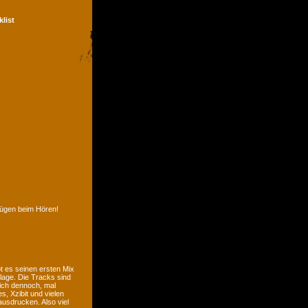
klist
nügen beim Hören!
t es seinen ersten Mix
lage. Die Tracks sind
sich dennoch, mal
, Xzibit und vielen
usdrucken. Also viel