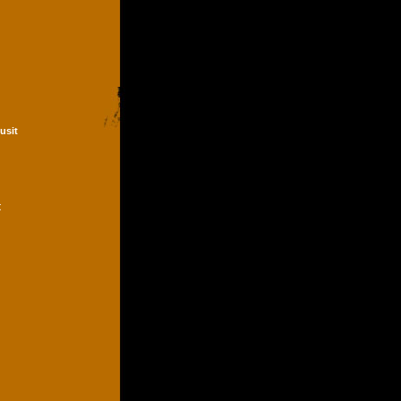
Dusit
t