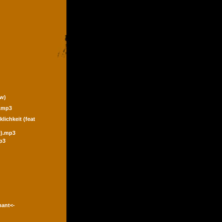
ew)
).mp3
klichkeit (feat
ic).mp3
p3
mant<-