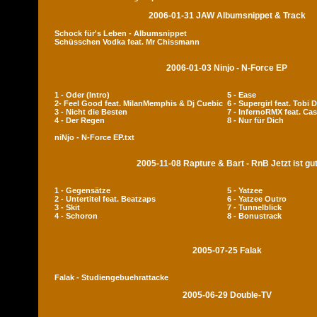
2006-01-31 JAW Albumsnippet & Track
Schock für's Leben - Albumsnippet
Schüsschen Vodka feat. Mr Chissmann
2006-01-03 Ninjo - N-Force EP
1 - Oder (Intro)
5 - Ease
2- Feel Good feat. MilanMemphis & Dj Cuebic
6 - Supergirl feat. Tobi 
3 - Nicht die Besten
7 - InfernoRMX feat. Cas
4 - Der Regen
8 - Nur für Dich
niNjo - N-Force EP.txt
2005-11-08 Rapture & Bart - RnB Jetzt ist gu
1 - Gegensätze
5 - Yatzee
2 - Untertitel feat. Beatzaps
6 - Yatzee Outro
3 - Skit
7 - Tunnelblick
4 - Schoron
8 - Bonustrack
2005-07-25 Falak
Falak - Studiengebuehrattacke
2005-06-29 Double-TV