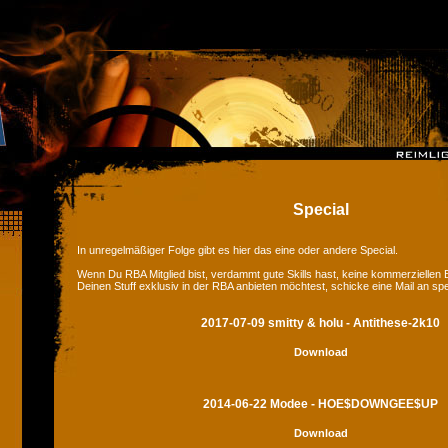
Special
In unregelmäßiger Folge gibt es hier das eine oder andere Special.
Wenn Du RBA Mitglied bist, verdammt gute Skills hast, keine kommerziellen
Deinen Stuff exklusiv in der RBA anbieten möchtest, schicke eine Mail an sp
2017-07-09 smitty & holu - Antithese-2k10
Download
2014-06-22 Modee - HOE$DOWNGEE$UP
Download