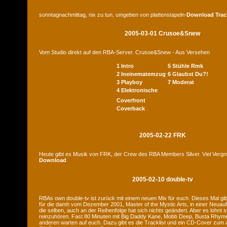
sonntagnachmittag, nix zu tun, umgeben von plattenstapeln-
Download
Trac
2005-03-01 Crusoe&Snew
Vom Studio direkt auf den RBA-Server. Crusoe&Snew - Aus Versehen
1 Intro
5 Stühle Rmk
2 Ineinematemzug
6 Glaubst Du?!
3 Playboy
7 Moderat
4 Elektronische
Coverfront
Coverback
2005-02-22 FRK
Heute gibt es Musik von FRK, der Crew des RBA Members Silver. Viel Verg
Download
2005-02-10 double-tv
RBAs own double-tv ist zurück mit einem neuen Mix für euch. Dieses Mal gib
für die damh vom Dezember 2001, Master of the Mystic Arts, in einer Neuauf
die selben, auch an der Reihenfolge hat sich nichts geändert. Aber es lohnt 
reinzuhören. Fast 80 Minuten mit Big Daddy Kane, Mobb Deep, Busta Rhymes
anderen warten auf euch. Dazu gibt es die Tracklist und ein CD-Cover zum a