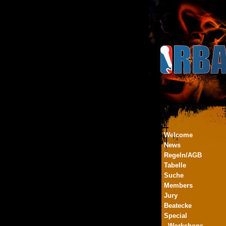
Welcome
News
Regeln/AGB
Tabelle
Suche
Members
Jury
Beatecke
Special
- Workshops