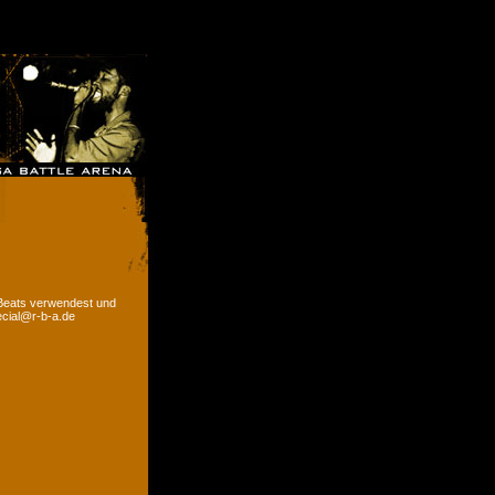
 Beats verwendest und
ecial@r-b-a.de