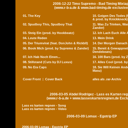
2006-12-22 Timo Supremo - Bad Timing Mixta
(www.r-b-a.de & www.bad-timing.de exclusive
01. The Key
10. Geigen Des Todes (f
& prod. by Knickkneck)
02. Spudboy This, Spudboy That
11. Was Zu Trinken, Wa
Zander)
03. Steig Ein (prod. by Hookbeatz)
12. Ich Lach Euch Alle 
04. Leute Reden
13. Mein Drink
05. Der Triumvirat (feat. DonJohn & Rickb0)
14. Der Morgen Danach
06. Book Mich (prod. by Supremo & Zander)
15. Bereit & Gewappnet
Dendebeats)
07. Ich Hab Noch Einen...
16. 100 Bars (prod. by 
08. Stillstand (Cuts by DJ Luxus)
17. Alles Cool (prod. by
09. No Era Caps
18. Sie Will Keinen And
Masu)
Cover Front
|
Cover Back
alles als .rar-Archiv
2006-03-05 Abdel Rodrigez - Lass es Karten re
(www.r-b-a.de + www.lasseskartenregnen.de Excl
Lass es karten regnen - Song
Lass es karten regnen - Video
2006-03-09 Lomax - Egotrip EP
2006-03-09 Lomax - Egotrip EP