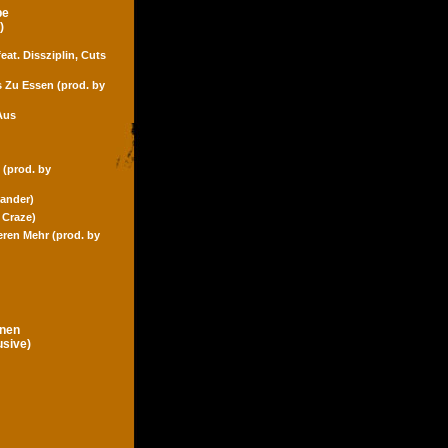
pe
)
eat. Dissziplin, Cuts
s Zu Essen (prod. by
Aus
 (prod. by
Zander)
 Craze)
eren Mehr (prod. by
gnen
usive)