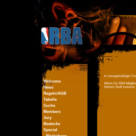
In unregelmäßiger Fol
Welcome
Wenn Du RBA Mitglied
News
Deinen Stuff exklusiv
Regeln/AGB
Tabelle
Suche
Members
Jury
Beatecke
Special
- Workshops