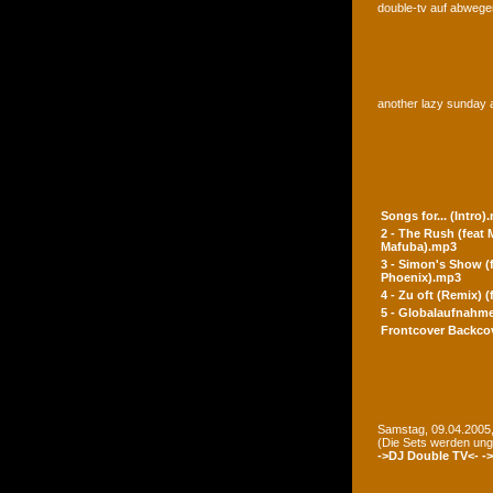
double-tv auf abwegen
another lazy sunday a
Songs for... (Intro)
2 - The Rush (feat
Mafuba).mp3
3 - Simon's Show (
Phoenix).mp3
4 - Zu oft (Remix) 
5 - Globalaufnahme
Frontcover
Backco
Samstag, 09.04.2005,
(Die Sets werden un
->DJ Double TV<-
-