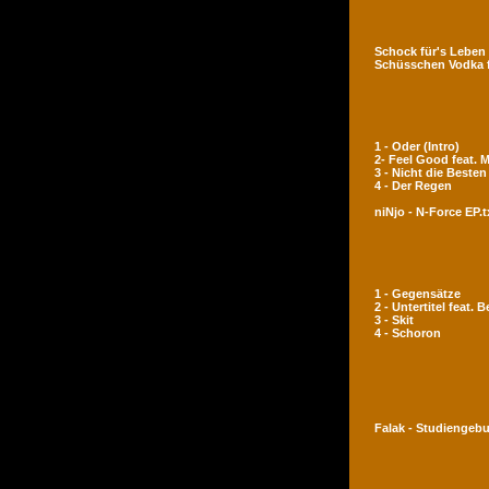
Schock für's Leben
Schüsschen Vodka 
1 - Oder (Intro)
2- Feel Good feat.
3 - Nicht die Besten
4 - Der Regen
niNjo - N-Force EP.t
1 - Gegensätze
2 - Untertitel feat. 
3 - Skit
4 - Schoron
Falak - Studiengeb