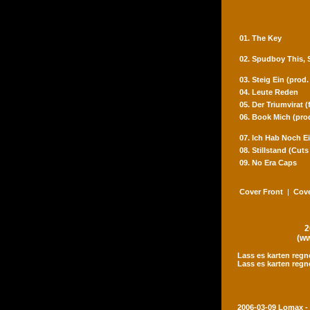
01. The Key
02. Spudboy This,
03. Steig Ein (prod
04. Leute Reden
05. Der Triumvirat 
06. Book Mich (pro
07. Ich Hab Noch Ei
08. Stillstand (Cut
09. No Era Caps
Cover Front
|
Cove
2
(ww
Lass es karten regn
Lass es karten regn
2006-03-09 Lomax -