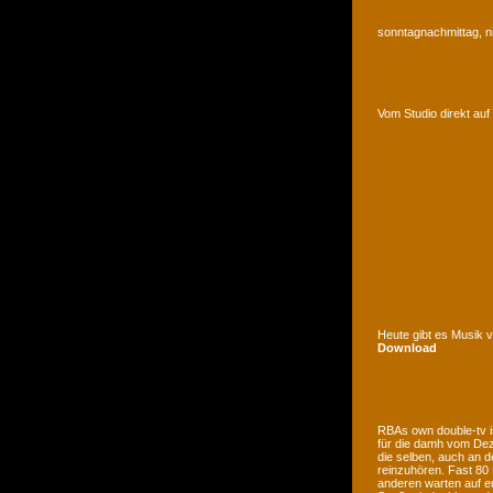
sonntagnachmittag, n
Vom Studio direkt a
Heute gibt es Musik 
Download
RBAs own double-tv is
für die damh vom Deze
die selben, auch an d
reinzuhören. Fast 80
anderen warten auf e