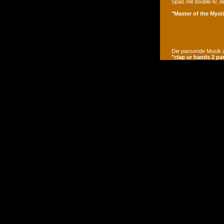
Spaß mit double-tv, d
"Master of the Mysti
Die passende Musik z
"clap ur hands 2 pa