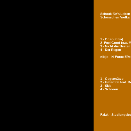
Schock für's Leben
Schüsschen Vodka 
1 - Oder (Intro)
2- Feel Good feat.
3 - Nicht die Besten
4 - Der Regen
niNjo - N-Force EP.t
1 - Gegensätze
2 - Untertitel feat. 
3 - Skit
4 - Schoron
Falak - Studiengeb