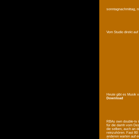
sonntagnachmittag, n
Vom Studio direkt a
Heute gibt es Musik 
Download
RBAs own double-tv is
für die damh vom Deze
die selben, auch an d
reinzuhören. Fast 80
anderen warten auf e