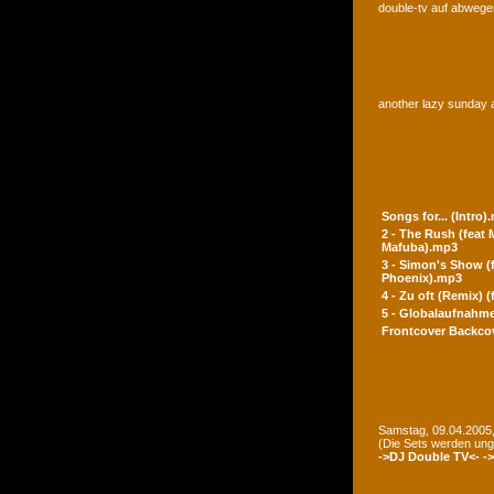
double-tv auf abwegen
another lazy sunday a
Songs for... (Intro)
2 - The Rush (feat
Mafuba).mp3
3 - Simon's Show (
Phoenix).mp3
4 - Zu oft (Remix) 
5 - Globalaufnahme
Frontcover
Backco
Samstag, 09.04.2005,
(Die Sets werden un
->DJ Double TV<-
-