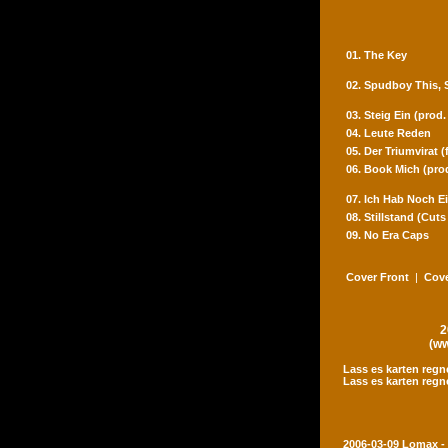
01. The Key
02. Spudboy This,
03. Steig Ein (prod
04. Leute Reden
05. Der Triumvirat 
06. Book Mich (pro
07. Ich Hab Noch Ei
08. Stillstand (Cut
09. No Era Caps
Cover Front
|
Cove
2
(ww
Lass es karten regn
Lass es karten regn
2006-03-09 Lomax -