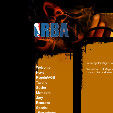
In unregelmäßiger Fol
Welcome
Wenn Du RBA Mitglied
News
Deinen Stuff exklusiv
Regeln/AGB
Tabelle
Suche
Members
Jury
Beatecke
Special
- Workshops