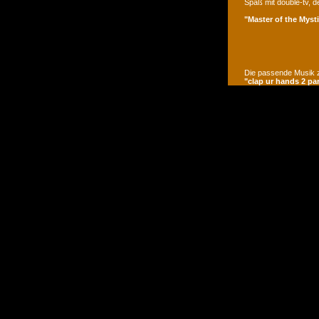
Spaß mit double-tv, d
"Master of the Mysti
Die passende Musik z
"clap ur hands 2 pa