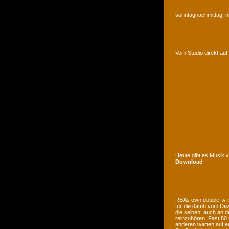
sonntagnachmittag, n
Vom Studio direkt a
Heute gibt es Musik 
Download
RBAs own double-tv is
für die damh vom Deze
die selben, auch an d
reinzuhören. Fast 80
anderen warten auf e