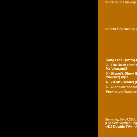
double-tv auf abwegen
another lazy sunday a
Songs for... (Intro)
2 - The Rush (feat
Mafuba).mp3
3 - Simon's Show (
Phoenix).mp3
4 - Zu oft (Remix) 
5 - Globalaufnahme
Frontcover
Backco
Samstag, 09.04.2005,
(Die Sets werden un
->DJ Double TV<-
-