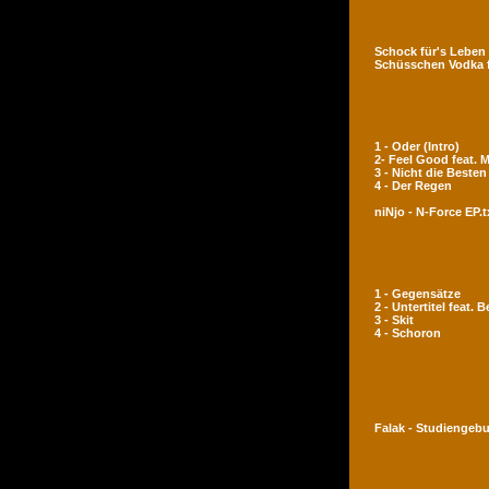
Schock für's Leben
Schüsschen Vodka 
1 - Oder (Intro)
2- Feel Good feat.
3 - Nicht die Besten
4 - Der Regen
niNjo - N-Force EP.t
1 - Gegensätze
2 - Untertitel feat. 
3 - Skit
4 - Schoron
Falak - Studiengeb