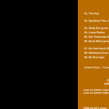
01. The Key
02. Spudboy This,
03. Steig Ein (prod
04. Leute Reden
05. Der Triumvirat 
06. Book Mich (pro
07. Ich Hab Noch Ei
08. Stillstand (Cut
09. No Era Caps
Cover Front
|
Cove
2
(ww
Lass es karten regn
Lass es karten regn
2006-03-09 Lomax -