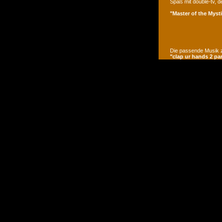
Spaß mit double-tv, d
"Master of the Mysti
Die passende Musik z
"clap ur hands 2 pa