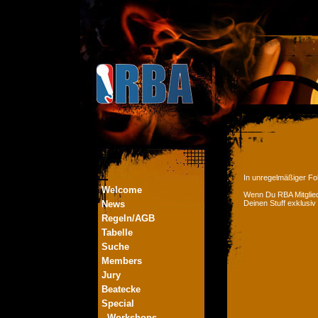
In unregelmäßiger Fol
Welcome
Wenn Du RBA Mitglied
News
Deinen Stuff exklusiv
Regeln/AGB
Tabelle
Suche
Members
Jury
Beatecke
Special
- Workshops