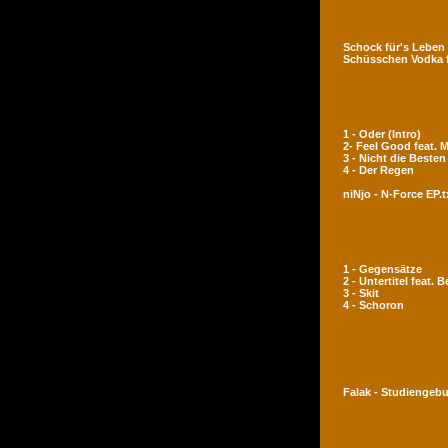
Schock für's Leben
Schüsschen Vodka 
1 - Oder (Intro)
2- Feel Good feat.
3 - Nicht die Besten
4 - Der Regen
niNjo - N-Force EP.t
1 - Gegensätze
2 - Untertitel feat. 
3 - Skit
4 - Schoron
Falak - Studiengeb