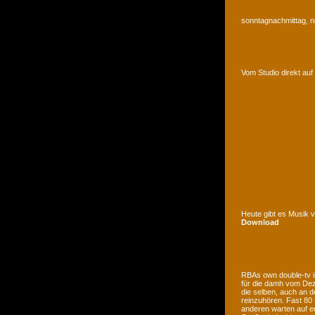
sonntagnachmittag, n
Vom Studio direkt a
Heute gibt es Musik 
Download
RBAs own double-tv is
für die damh vom Deze
die selben, auch an d
reinzuhören. Fast 80
anderen warten auf e