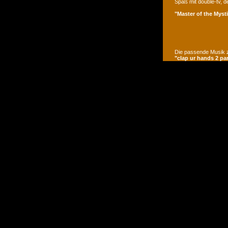
Spaß mit double-tv, d
"Master of the Mysti
Die passende Musik z
"clap ur hands 2 pa