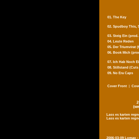
01. The Key
02. Spudboy This,
03. Steig Ein (prod
04. Leute Reden
05. Der Triumvirat 
06. Book Mich (pro
07. Ich Hab Noch Ei
08. Stillstand (Cut
09. No Era Caps
Cover Front
|
Cove
2
(ww
Lass es karten regn
Lass es karten regn
2006-03-09 Lomax -