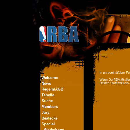
In unregelmäßiger Fol
Welcome
Wenn Du RBA Mitglied
News
Deinen Stuff exklusiv
Regeln/AGB
Tabelle
Suche
Members
Jury
Beatecke
Special
- Workshops