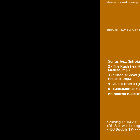
double-tv auf abwegen
another lazy sunday a
Songs for... (Intro)
2 - The Rush (feat
Mafuba).mp3
3 - Simon's Show (
Phoenix).mp3
4 - Zu oft (Remix) 
5 - Globalaufnahme
Frontcover
Backco
Samstag, 09.04.2005,
(Die Sets werden un
->DJ Double TV<-
-