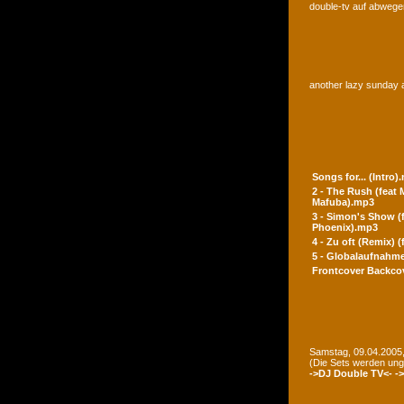
double-tv auf abwegen
another lazy sunday a
Songs for... (Intro)
2 - The Rush (feat
Mafuba).mp3
3 - Simon's Show (
Phoenix).mp3
4 - Zu oft (Remix) 
5 - Globalaufnahme
Frontcover
Backco
Samstag, 09.04.2005,
(Die Sets werden un
->DJ Double TV<-
-