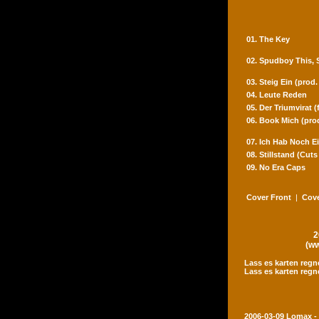
01. The Key
02. Spudboy This,
03. Steig Ein (prod
04. Leute Reden
05. Der Triumvirat 
06. Book Mich (pro
07. Ich Hab Noch Ei
08. Stillstand (Cut
09. No Era Caps
Cover Front
|
Cove
2
(ww
Lass es karten regn
Lass es karten regn
2006-03-09 Lomax -