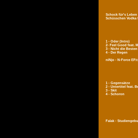
Schock für's Leben
Schüsschen Vodka 
1 - Oder (Intro)
2- Feel Good feat.
3 - Nicht die Besten
4 - Der Regen
niNjo - N-Force EP.t
1 - Gegensätze
2 - Untertitel feat. 
3 - Skit
4 - Schoron
Falak - Studiengeb