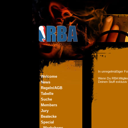
In unregelmäßiger Fol
Welcome
Wenn Du RBA Mitglied
News
Deinen Stuff exklusiv
Regeln/AGB
Tabelle
Suche
Members
Jury
Beatecke
Special
- Workshops