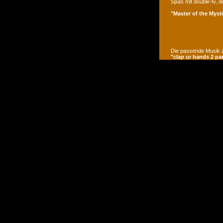
Spaß mit double-tv, d
"Master of the Mysti
Die passende Musik z
"clap ur hands 2 pa