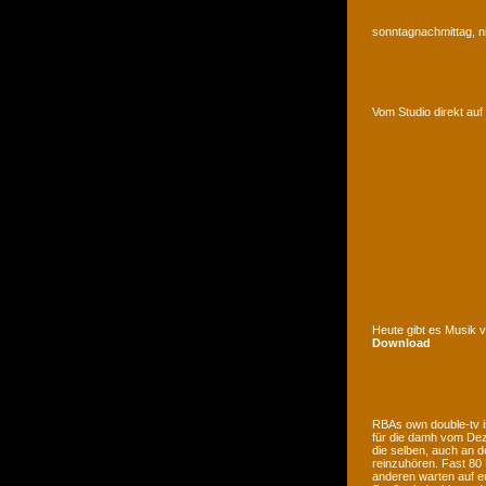
sonntagnachmittag, n
Vom Studio direkt a
Heute gibt es Musik 
Download
RBAs own double-tv is
für die damh vom Deze
die selben, auch an d
reinzuhören. Fast 80
anderen warten auf e