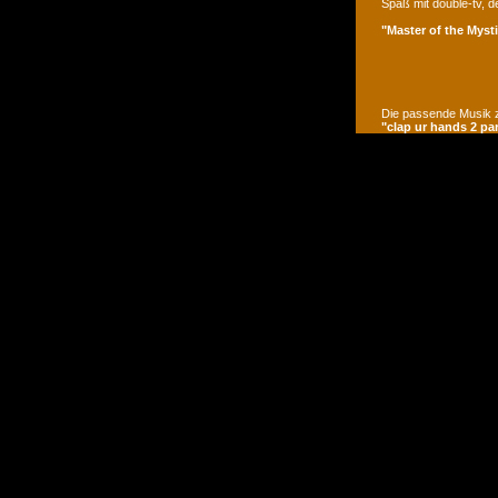
Spaß mit double-tv, d
"Master of the Mysti
Die passende Musik z
"clap ur hands 2 pa