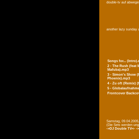
double-tv auf abwegen
another lazy sunday a
Songs for... (Intro)
2 - The Rush (feat
Mafuba).mp3
3 - Simon's Show (
Phoenix).mp3
4 - Zu oft (Remix) 
5 - Globalaufnahme
Frontcover
Backco
Samstag, 09.04.2005,
(Die Sets werden un
->DJ Double TV<-
-