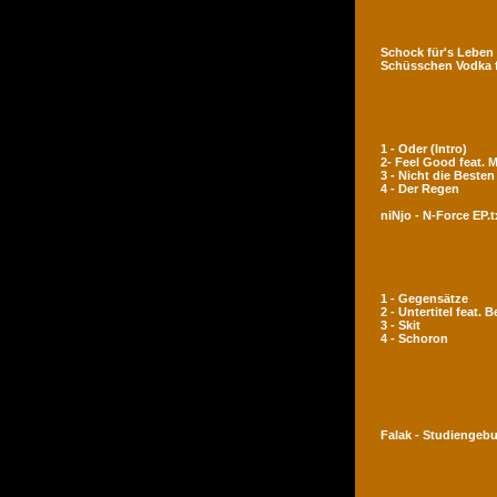
Schock für's Leben
Schüsschen Vodka 
1 - Oder (Intro)
2- Feel Good feat.
3 - Nicht die Besten
4 - Der Regen
niNjo - N-Force EP.t
1 - Gegensätze
2 - Untertitel feat. 
3 - Skit
4 - Schoron
Falak - Studiengeb