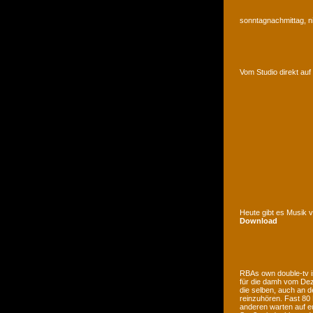
sonntagnachmittag, n
Vom Studio direkt a
Heute gibt es Musik 
Download
RBAs own double-tv is
für die damh vom Deze
die selben, auch an d
reinzuhören. Fast 80
anderen warten auf e