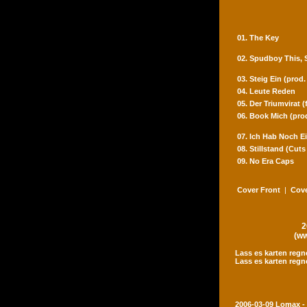
01. The Key
02. Spudboy This,
03. Steig Ein (prod
04. Leute Reden
05. Der Triumvirat 
06. Book Mich (pro
07. Ich Hab Noch Ei
08. Stillstand (Cut
09. No Era Caps
Cover Front
|
Cove
2
(ww
Lass es karten regn
Lass es karten regn
2006-03-09 Lomax -