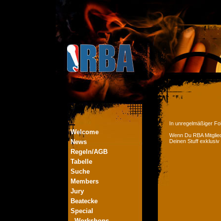
In unregelmäßiger Fol
Welcome
Wenn Du RBA Mitglied
News
Deinen Stuff exklusiv
Regeln/AGB
Tabelle
Suche
Members
Jury
Beatecke
Special
- Workshops