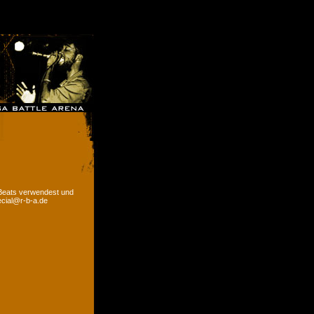
 Beats verwendest und
ecial@r-b-a.de