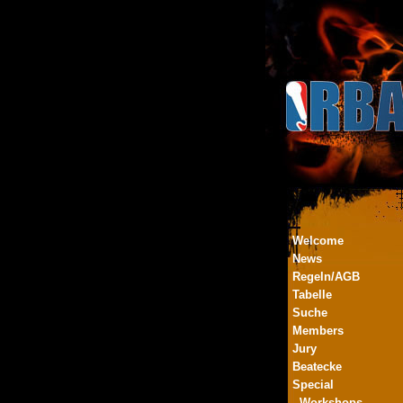
Welcome
News
Regeln/AGB
Tabelle
Suche
Members
Jury
Beatecke
Special
- Workshops