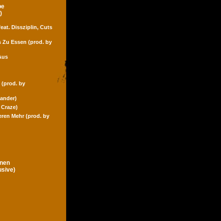
pe
)
eat. Dissziplin, Cuts
s Zu Essen (prod. by
Aus
 (prod. by
Zander)
 Craze)
eren Mehr (prod. by
gnen
usive)