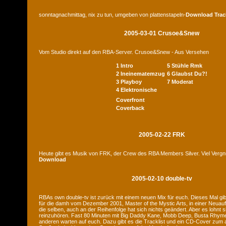
sonntagnachmittag, nix zu tun, umgeben von plattenstapeln-
Download
Trac
2005-03-01 Crusoe&Snew
Vom Studio direkt auf den RBA-Server. Crusoe&Snew - Aus Versehen
1 Intro
5 Stühle Rmk
2 Ineinematemzug
6 Glaubst Du?!
3 Playboy
7 Moderat
4 Elektronische
Coverfront
Coverback
2005-02-22 FRK
Heute gibt es Musik von FRK, der Crew des RBA Members Silver. Viel Verg
Download
2005-02-10 double-tv
RBAs own double-tv ist zurück mit einem neuen Mix für euch. Dieses Mal gib
für die damh vom Dezember 2001, Master of the Mystic Arts, in einer Neuauf
die selben, auch an der Reihenfolge hat sich nichts geändert. Aber es lohnt 
reinzuhören. Fast 80 Minuten mit Big Daddy Kane, Mobb Deep, Busta Rhymes
anderen warten auf euch. Dazu gibt es die Tracklist und ein CD-Cover zum a