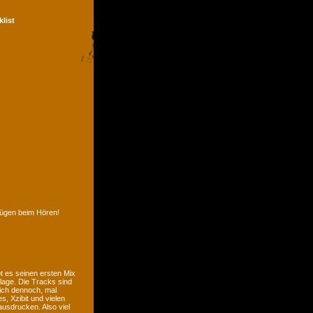
klist
nügen beim Hören!
t es seinen ersten Mix
lage. Die Tracks sind
sich dennoch, mal
, Xzibit und vielen
usdrucken. Also viel