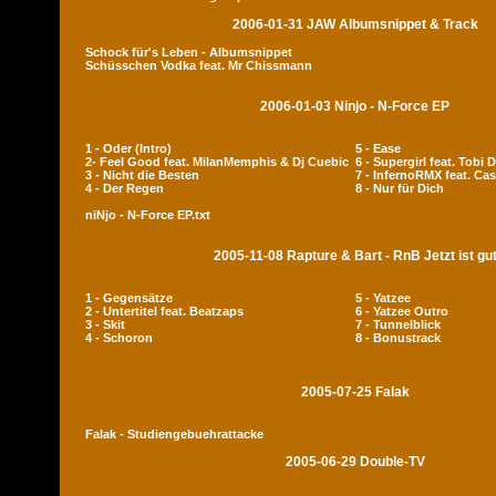
2006-01-31 JAW Albumsnippet & Track
Schock für's Leben - Albumsnippet
Schüsschen Vodka feat. Mr Chissmann
2006-01-03 Ninjo - N-Force EP
1 - Oder (Intro)
5 - Ease
2- Feel Good feat. MilanMemphis & Dj Cuebic
6 - Supergirl feat. Tobi 
3 - Nicht die Besten
7 - InfernoRMX feat. Cas
4 - Der Regen
8 - Nur für Dich
niNjo - N-Force EP.txt
2005-11-08 Rapture & Bart - RnB Jetzt ist gu
1 - Gegensätze
5 - Yatzee
2 - Untertitel feat. Beatzaps
6 - Yatzee Outro
3 - Skit
7 - Tunnelblick
4 - Schoron
8 - Bonustrack
2005-07-25 Falak
Falak - Studiengebuehrattacke
2005-06-29 Double-TV