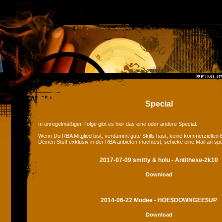
Special
In unregelmäßiger Folge gibt es hier das eine oder andere Special.
Wenn Du RBA Mitglied bist, verdammt gute Skills hast, keine kommerziellen
Deinen Stuff exklusiv in der RBA anbieten möchtest, schicke eine Mail an sp
2017-07-09 smitty & holu - Antithese-2k10
Download
2014-06-22 Modee - HOE$DOWNGEE$UP
Download