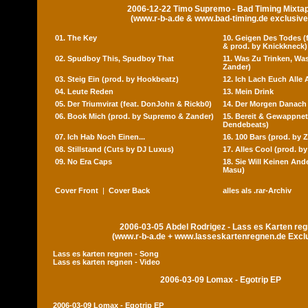
2006-12-22 Timo Supremo - Bad Timing Mixta
(www.r-b-a.de & www.bad-timing.de exclusive
01. The Key
10. Geigen Des Todes (f
& prod. by Knickkneck)
02. Spudboy This, Spudboy That
11. Was Zu Trinken, Wa
Zander)
03. Steig Ein (prod. by Hookbeatz)
12. Ich Lach Euch Alle 
04. Leute Reden
13. Mein Drink
05. Der Triumvirat (feat. DonJohn & Rickb0)
14. Der Morgen Danach
06. Book Mich (prod. by Supremo & Zander)
15. Bereit & Gewappnet
Dendebeats)
07. Ich Hab Noch Einen...
16. 100 Bars (prod. by 
08. Stillstand (Cuts by DJ Luxus)
17. Alles Cool (prod. by
09. No Era Caps
18. Sie Will Keinen And
Masu)
Cover Front
|
Cover Back
alles als .rar-Archiv
2006-03-05 Abdel Rodrigez - Lass es Karten re
(www.r-b-a.de + www.lasseskartenregnen.de Excl
Lass es karten regnen - Song
Lass es karten regnen - Video
2006-03-09 Lomax - Egotrip EP
2006-03-09 Lomax - Egotrip EP