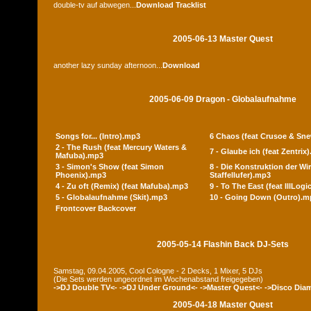
double-tv auf abwegen...
Download
Tracklist
2005-06-13 Master Quest
another lazy sunday afternoon...
Download
2005-06-09 Dragon - Globalaufnahme
Songs for... (Intro).mp3
6 Chaos (feat Crusoe & Sn
2 - The Rush (feat Mercury Waters &
7 - Glaube ich (feat Zentrix
Mafuba).mp3
3 - Simon's Show (feat Simon
8 - Die Konstruktion der Wir
Phoenix).mp3
Staffellufer).mp3
4 - Zu oft (Remix) (feat Mafuba).mp3
9 - To The East (feat IllLog
5 - Globalaufnahme (Skit).mp3
10 - Going Down (Outro).m
Frontcover
Backcover
2005-05-14 Flashin Back DJ-Sets
Samstag, 09.04.2005, Cool Cologne - 2 Decks, 1 Mixer, 5 DJs
(Die Sets werden ungeordnet im Wochenabstand freigegeben)
->DJ Double TV<-
->DJ Under Ground<-
->Master Quest<-
->Disco Dia
2005-04-18 Master Quest