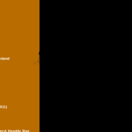
enland
011)
 mcd, Headdy, Rap