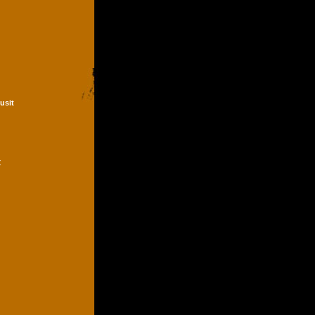
Dusit
t