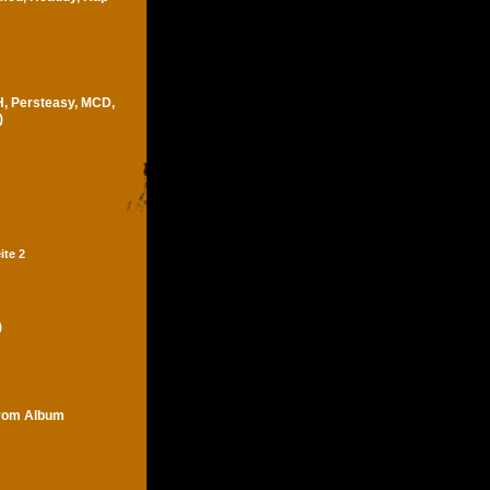
H, Persteasy, MCD,
)
ite 2
)
trom Album