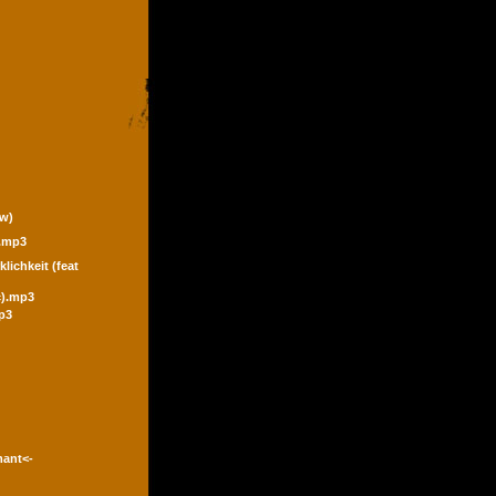
ew)
).mp3
klichkeit (feat
ic).mp3
p3
mant<-