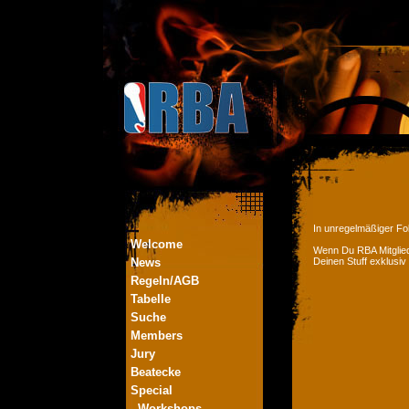
In unregelmäßiger Fol
Welcome
Wenn Du RBA Mitglied
News
Deinen Stuff exklusiv
Regeln/AGB
Tabelle
Suche
Members
Jury
Beatecke
Special
- Workshops