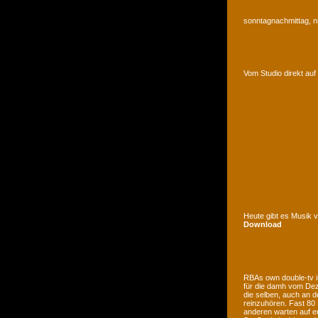
sonntagnachmittag, n
Vom Studio direkt a
Heute gibt es Musik 
Download
RBAs own double-tv is
für die damh vom Deze
die selben, auch an d
reinzuhören. Fast 80
anderen warten auf e