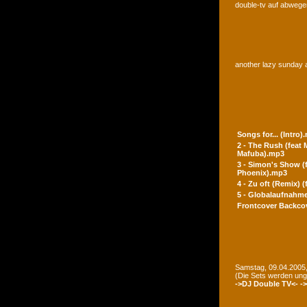
double-tv auf abwegen
another lazy sunday a
Songs for... (Intro)
2 - The Rush (feat
Mafuba).mp3
3 - Simon's Show (
Phoenix).mp3
4 - Zu oft (Remix) 
5 - Globalaufnahme
Frontcover
Backco
Samstag, 09.04.2005,
(Die Sets werden un
->DJ Double TV<-
-