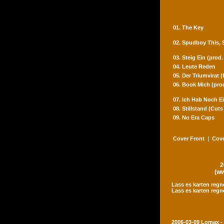
01. The Key
02. Spudboy This,
03. Steig Ein (prod
04. Leute Reden
05. Der Triumvirat 
06. Book Mich (pro
07. Ich Hab Noch Ei
08. Stillstand (Cut
09. No Era Caps
Cover Front
|
Cove
2
(ww
Lass es karten regn
Lass es karten regn
2006-03-09 Lomax -