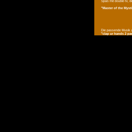
Spaß mit double-tv, d
"Master of the Mysti
Die passende Musik z
"clap ur hands 2 pa