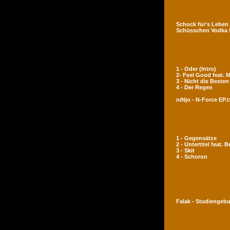
Schock für's Leben
Schüsschen Vodka 
1 - Oder (Intro)
2- Feel Good feat.
3 - Nicht die Besten
4 - Der Regen
niNjo - N-Force EP.t
1 - Gegensätze
2 - Untertitel feat. 
3 - Skit
4 - Schoron
Falak - Studiengeb