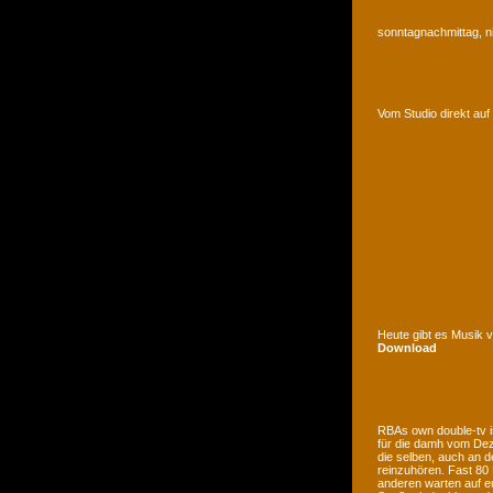
sonntagnachmittag, n
Vom Studio direkt a
Heute gibt es Musik 
Download
RBAs own double-tv is
für die damh vom Deze
die selben, auch an d
reinzuhören. Fast 80
anderen warten auf e