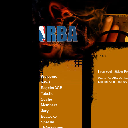
In unregelmäßiger Fol
Welcome
Wenn Du RBA Mitglied
News
Deinen Stuff exklusiv
Regeln/AGB
Tabelle
Suche
Members
Jury
Beatecke
Special
- Workshops