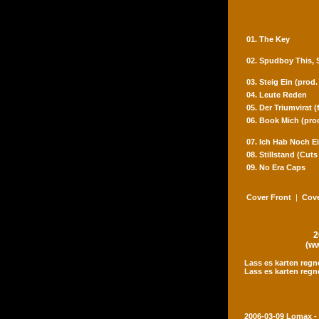
01. The Key
02. Spudboy This,
03. Steig Ein (prod
04. Leute Reden
05. Der Triumvirat 
06. Book Mich (pro
07. Ich Hab Noch Ei
08. Stillstand (Cut
09. No Era Caps
Cover Front
|
Cove
2
(ww
Lass es karten regn
Lass es karten regn
2006-03-09 Lomax -