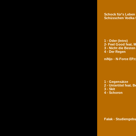
Schock für's Leben
Schüsschen Vodka 
1 - Oder (Intro)
2- Feel Good feat.
3 - Nicht die Besten
4 - Der Regen
niNjo - N-Force EP.t
1 - Gegensätze
2 - Untertitel feat. 
3 - Skit
4 - Schoron
Falak - Studiengeb