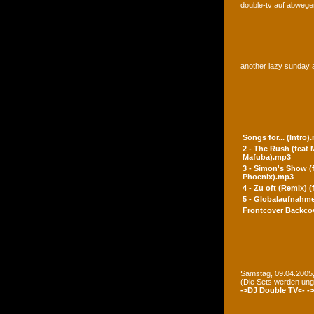
double-tv auf abwegen
another lazy sunday a
Songs for... (Intro)
2 - The Rush (feat
Mafuba).mp3
3 - Simon's Show (
Phoenix).mp3
4 - Zu oft (Remix) 
5 - Globalaufnahme
Frontcover
Backco
Samstag, 09.04.2005,
(Die Sets werden un
->DJ Double TV<-
-