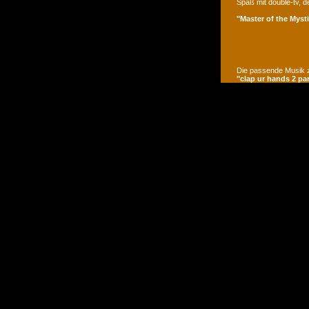
Spaß mit double-tv, d
"Master of the Mysti
Die passende Musik z
"clap ur hands 2 pa