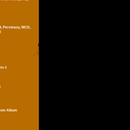
H, Persteasy, MCD,
)
ite 2
)
trom Album