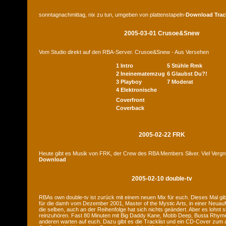
sonntagnachmittag, nix zu tun, umgeben von plattenstapeln-
Download
Trac
2005-03-01 Crusoe&Snew
Vom Studio direkt auf den RBA-Server. Crusoe&Snew - Aus Versehen
1 Intro
5 Stühle Rmk
2 Ineinematemzug
6 Glaubst Du?!
3 Playboy
7 Moderat
4 Elektronische
Coverfront
Coverback
2005-02-22 FRK
Heute gibt es Musik von FRK, der Crew des RBA Members Silver. Viel Verg
Download
2005-02-10 double-tv
RBAs own double-tv ist zurück mit einem neuen Mix für euch. Dieses Mal gib
für die damh vom Dezember 2001, Master of the Mystic Arts, in einer Neuauf
die selben, auch an der Reihenfolge hat sich nichts geändert. Aber es lohnt 
reinzuhören. Fast 80 Minuten mit Big Daddy Kane, Mobb Deep, Busta Rhymes
anderen warten auf euch. Dazu gibt es die Tracklist und ein CD-Cover zum a