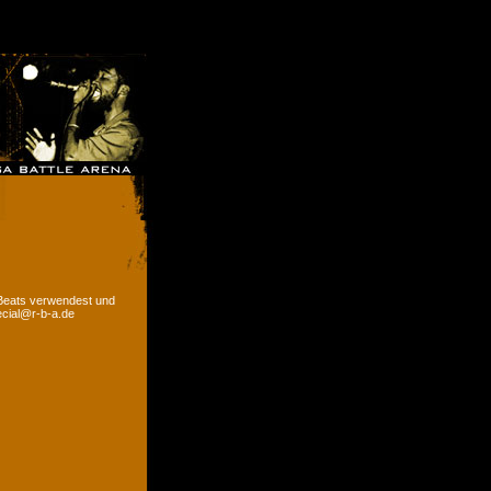
 Beats verwendest und
ecial@r-b-a.de