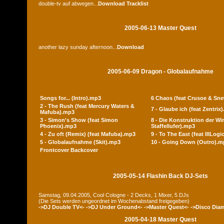
double-tv auf abwegen...
Download
Tracklist
2005-06-13 Master Quest
another lazy sunday afternoon...
Download
2005-06-09 Dragon - Globalaufnahme
Songs for... (Intro).mp3
6 Chaos (feat Crusoe & Sn
2 - The Rush (feat Mercury Waters &
7 - Glaube ich (feat Zentrix
Mafuba).mp3
3 - Simon's Show (feat Simon
8 - Die Konstruktion der Wir
Phoenix).mp3
Staffellufer).mp3
4 - Zu oft (Remix) (feat Mafuba).mp3
9 - To The East (feat IllLog
5 - Globalaufnahme (Skit).mp3
10 - Going Down (Outro).m
Frontcover
Backcover
2005-05-14 Flashin Back DJ-Sets
Samstag, 09.04.2005, Cool Cologne - 2 Decks, 1 Mixer, 5 DJs
(Die Sets werden ungeordnet im Wochenabstand freigegeben)
->DJ Double TV<-
->DJ Under Ground<-
->Master Quest<-
->Disco Dia
2005-04-18 Master Quest