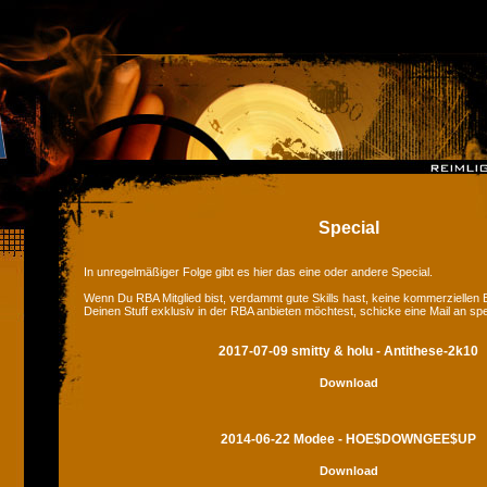
Special
In unregelmäßiger Folge gibt es hier das eine oder andere Special.
Wenn Du RBA Mitglied bist, verdammt gute Skills hast, keine kommerziellen
Deinen Stuff exklusiv in der RBA anbieten möchtest, schicke eine Mail an sp
2017-07-09 smitty & holu - Antithese-2k10
Download
2014-06-22 Modee - HOE$DOWNGEE$UP
Download