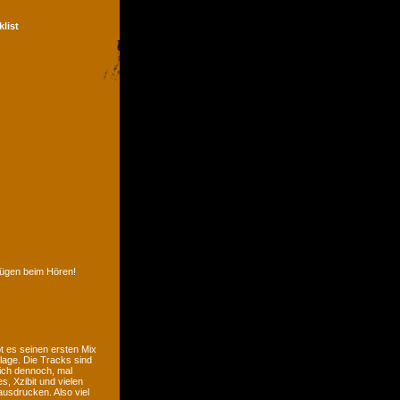
klist
nügen beim Hören!
t es seinen ersten Mix
lage. Die Tracks sind
sich dennoch, mal
, Xzibit und vielen
usdrucken. Also viel