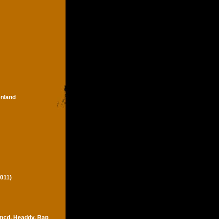
enland
011)
 mcd, Headdy, Rap