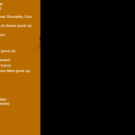
pe
)
eat. Dissziplin, Cuts
s Zu Essen (prod. by
Aus
 (prod. by
Zander)
 Craze)
eren Mehr (prod. by
gnen
usive)