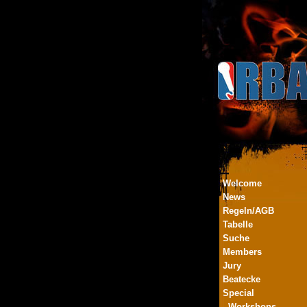
Welcome
News
Regeln/AGB
Tabelle
Suche
Members
Jury
Beatecke
Special
- Workshops