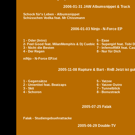
2006-01-31 JAW Albumsnippet & Track
Schock für's Leben - Albumsnippet
Schüsschen Vodka feat. Mr Chissmann
2006-01-03 Ninjo - N-Force EP
1 - Oder (Intro)
5 - Ease
2- Feel Good feat. MilanMemphis & Dj Cuebic
6 - Supergirl feat. Tobi 
3 - Nicht die Besten
7 - InfernoRMX feat. Cas
4 - Der Regen
8 - Nur für Dich
niNjo - N-Force EP.txt
2005-11-08 Rapture & Bart - RnB Jetzt ist gu
1 - Gegensätze
5 - Yatzee
2 - Untertitel feat. Beatzaps
6 - Yatzee Outro
3 - Skit
7 - Tunnelblick
4 - Schoron
8 - Bonustrack
2005-07-25 Falak
Falak - Studiengebuehrattacke
2005-06-29 Double-TV