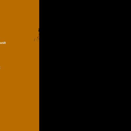
Dusit
t