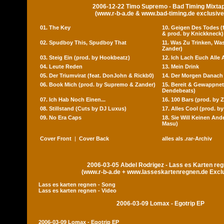
2006-12-22 Timo Supremo - Bad Timing Mixta
(www.r-b-a.de & www.bad-timing.de exclusive
01. The Key
10. Geigen Des Todes (f
& prod. by Knickkneck)
02. Spudboy This, Spudboy That
11. Was Zu Trinken, Wa
Zander)
03. Steig Ein (prod. by Hookbeatz)
12. Ich Lach Euch Alle 
04. Leute Reden
13. Mein Drink
05. Der Triumvirat (feat. DonJohn & Rickb0)
14. Der Morgen Danach
06. Book Mich (prod. by Supremo & Zander)
15. Bereit & Gewappnet
Dendebeats)
07. Ich Hab Noch Einen...
16. 100 Bars (prod. by 
08. Stillstand (Cuts by DJ Luxus)
17. Alles Cool (prod. by
09. No Era Caps
18. Sie Will Keinen And
Masu)
Cover Front
|
Cover Back
alles als .rar-Archiv
2006-03-05 Abdel Rodrigez - Lass es Karten re
(www.r-b-a.de + www.lasseskartenregnen.de Excl
Lass es karten regnen - Song
Lass es karten regnen - Video
2006-03-09 Lomax - Egotrip EP
2006-03-09 Lomax - Egotrip EP