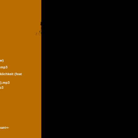
ew)
).mp3
klichkeit (feat
ic).mp3
p3
mant<-