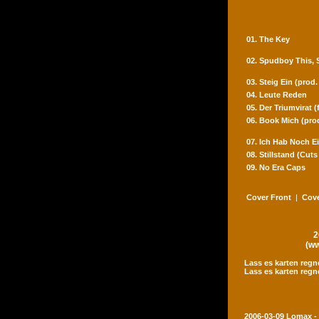
01. The Key
02. Spudboy This,
03. Steig Ein (prod
04. Leute Reden
05. Der Triumvirat 
06. Book Mich (pro
07. Ich Hab Noch Ei
08. Stillstand (Cut
09. No Era Caps
Cover Front
|
Cove
2
(ww
Lass es karten regn
Lass es karten regn
2006-03-09 Lomax -