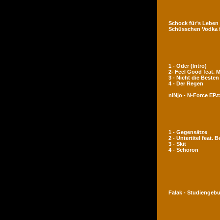
Schock für's Leben
Schüsschen Vodka 
1 - Oder (Intro)
2- Feel Good feat.
3 - Nicht die Besten
4 - Der Regen
niNjo - N-Force EP.t
1 - Gegensätze
2 - Untertitel feat. 
3 - Skit
4 - Schoron
Falak - Studiengeb