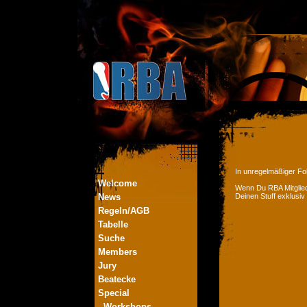
In unregelmäßiger Fol
Welcome
Wenn Du RBA Mitglied
News
Deinen Stuff exklusiv
Regeln/AGB
Tabelle
Suche
Members
Jury
Beatecke
Special
- Workshops