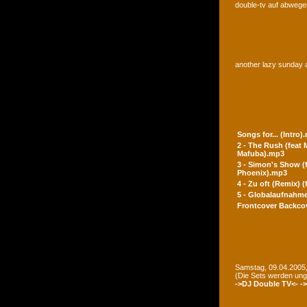
double-tv auf abwegen
another lazy sunday a
Songs for... (Intro)
2 - The Rush (feat
Mafuba).mp3
3 - Simon's Show (
Phoenix).mp3
4 - Zu oft (Remix) 
5 - Globalaufnahme
Frontcover
Backco
Samstag, 09.04.2005,
(Die Sets werden un
->DJ Double TV<-
-