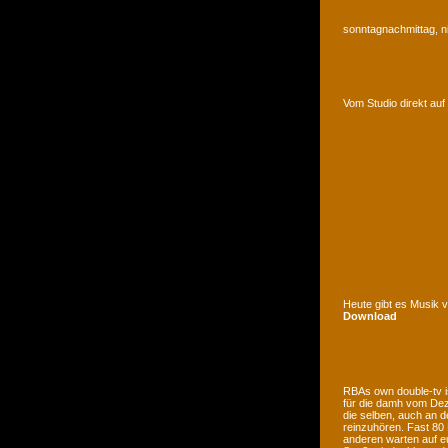
sonntagnachmittag, n
Vom Studio direkt a
Heute gibt es Musik 
Download
RBAs own double-tv is
für die damh vom Deze
die selben, auch an d
reinzuhören. Fast 80
anderen warten auf e