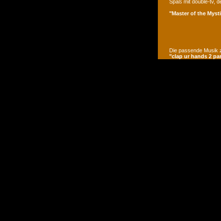
Spaß mit double-tv, d
"Master of the Mysti
Die passende Musik z
"clap ur hands 2 pa