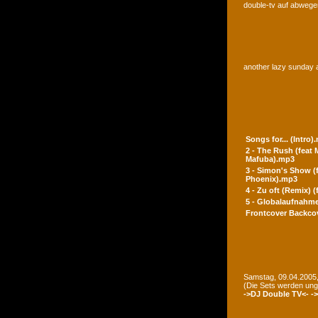
double-tv auf abwegen
another lazy sunday a
Songs for... (Intro)
2 - The Rush (feat
Mafuba).mp3
3 - Simon's Show (
Phoenix).mp3
4 - Zu oft (Remix) 
5 - Globalaufnahme
Frontcover
Backco
Samstag, 09.04.2005,
(Die Sets werden un
->DJ Double TV<-
-