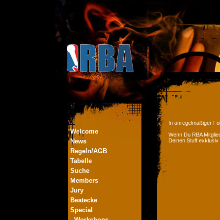
In unregelmäßiger Fol
Welcome
Wenn Du RBA Mitglied
News
Deinen Stuff exklusiv
Regeln/AGB
Tabelle
Suche
Members
Jury
Beatecke
Special
- Workshops