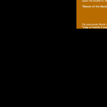
Spaß mit double-tv, d
"Master of the Mysti
Die passende Musik z
"clap ur hands 2 pa