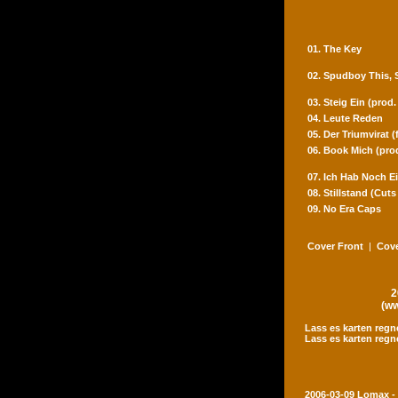
01. The Key
02. Spudboy This,
03. Steig Ein (prod
04. Leute Reden
05. Der Triumvirat 
06. Book Mich (pro
07. Ich Hab Noch Ei
08. Stillstand (Cut
09. No Era Caps
Cover Front
|
Cove
2
(ww
Lass es karten regn
Lass es karten regn
2006-03-09 Lomax -