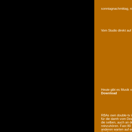
sonntagnachmittag, n
Vom Studio direkt a
Heute gibt es Musik 
Download
RBAs own double-tv is
für die damh vom Deze
die selben, auch an d
reinzuhören. Fast 80
anderen warten auf e