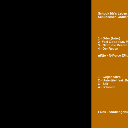
Schock für's Leben
Schüsschen Vodka 
1 - Oder (Intro)
2- Feel Good feat.
3 - Nicht die Besten
4 - Der Regen
niNjo - N-Force EP.t
1 - Gegensätze
2 - Untertitel feat. 
3 - Skit
4 - Schoron
Falak - Studiengeb