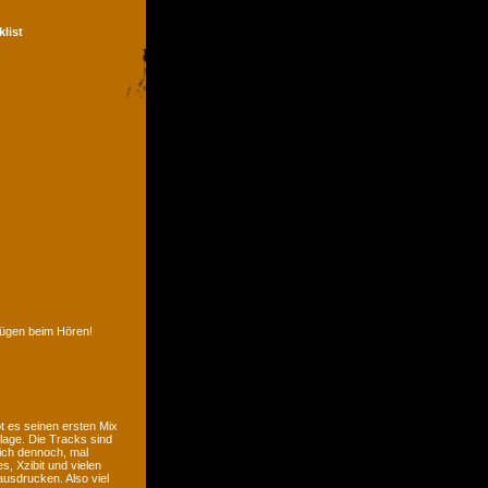
klist
nügen beim Hören!
t es seinen ersten Mix
lage. Die Tracks sind
sich dennoch, mal
, Xzibit und vielen
usdrucken. Also viel