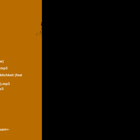
ew)
).mp3
klichkeit (feat
ic).mp3
p3
mant<-