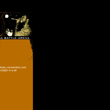
 Beats verwendest und
ecial@r-b-a.de