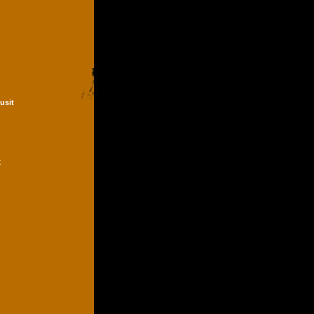
Dusit
t