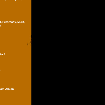
H, Persteasy, MCD,
)
ite 2
)
trom Album