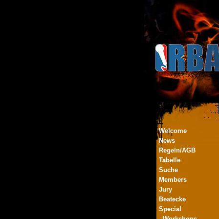
Welcome
News
Regeln/AGB
Tabelle
Suche
Members
Jury
Beatecke
Special
- Workshops