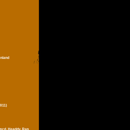
enland
011)
 mcd, Headdy, Rap