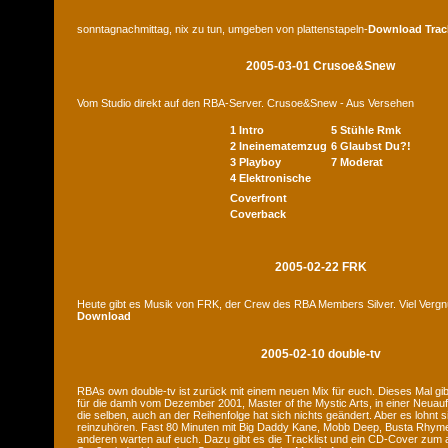
sonntagnachmittag, nix zu tun, umgeben von plattenstapeln-
Download
Trac
2005-03-01 Crusoe&Snew
Vom Studio direkt auf den RBA-Server. Crusoe&Snew - Aus Versehen
1 Intro
5 Stühle Rmk
2 Ineinematemzug
6 Glaubst Du?!
3 Playboy
7 Moderat
4 Elektronische
Coverfront
Coverback
2005-02-22 FRK
Heute gibt es Musik von FRK, der Crew des RBA Members Silver. Viel Verg
Download
2005-02-10 double-tv
RBAs own double-tv ist zurück mit einem neuen Mix für euch. Dieses Mal gib
für die damh vom Dezember 2001, Master of the Mystic Arts, in einer Neuauf
die selben, auch an der Reihenfolge hat sich nichts geändert. Aber es lohnt 
reinzuhören. Fast 80 Minuten mit Big Daddy Kane, Mobb Deep, Busta Rhymes
anderen warten auf euch. Dazu gibt es die Tracklist und ein CD-Cover zum a