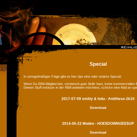
Special
In unregelmäßiger Folge gibt es hier das eine oder andere Special.
Wenn Du RBA Mitglied bist, verdammt gute Skills hast, keine kommerziellen
Deinen Stuff exklusiv in der RBA anbieten möchtest, schicke eine Mail an sp
2017-07-09 smitty & holu - Antithese-2k10
Download
2014-06-22 Modee - HOE$DOWNGEE$UP
Download