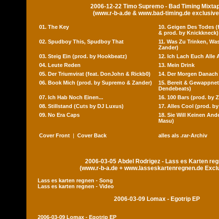
2006-12-22 Timo Supremo - Bad Timing Mixta
(www.r-b-a.de & www.bad-timing.de exclusive
01. The Key
10. Geigen Des Todes (f
& prod. by Knickkneck)
02. Spudboy This, Spudboy That
11. Was Zu Trinken, Wa
Zander)
03. Steig Ein (prod. by Hookbeatz)
12. Ich Lach Euch Alle 
04. Leute Reden
13. Mein Drink
05. Der Triumvirat (feat. DonJohn & Rickb0)
14. Der Morgen Danach
06. Book Mich (prod. by Supremo & Zander)
15. Bereit & Gewappnet
Dendebeats)
07. Ich Hab Noch Einen...
16. 100 Bars (prod. by 
08. Stillstand (Cuts by DJ Luxus)
17. Alles Cool (prod. by
09. No Era Caps
18. Sie Will Keinen And
Masu)
Cover Front
|
Cover Back
alles als .rar-Archiv
2006-03-05 Abdel Rodrigez - Lass es Karten re
(www.r-b-a.de + www.lasseskartenregnen.de Excl
Lass es karten regnen - Song
Lass es karten regnen - Video
2006-03-09 Lomax - Egotrip EP
2006-03-09 Lomax - Egotrip EP