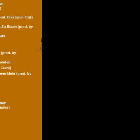
pe
)
eat. Dissziplin, Cuts
s Zu Essen (prod. by
Aus
 (prod. by
Zander)
 Craze)
eren Mehr (prod. by
gnen
usive)