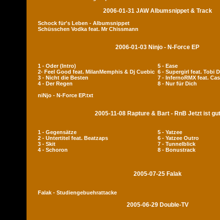
2006-01-31 JAW Albumsnippet & Track
Schock für's Leben - Albumsnippet
Schüsschen Vodka feat. Mr Chissmann
2006-01-03 Ninjo - N-Force EP
1 - Oder (Intro)
5 - Ease
2- Feel Good feat. MilanMemphis & Dj Cuebic
6 - Supergirl feat. Tobi 
3 - Nicht die Besten
7 - InfernoRMX feat. Cas
4 - Der Regen
8 - Nur für Dich
niNjo - N-Force EP.txt
2005-11-08 Rapture & Bart - RnB Jetzt ist gu
1 - Gegensätze
5 - Yatzee
2 - Untertitel feat. Beatzaps
6 - Yatzee Outro
3 - Skit
7 - Tunnelblick
4 - Schoron
8 - Bonustrack
2005-07-25 Falak
Falak - Studiengebuehrattacke
2005-06-29 Double-TV