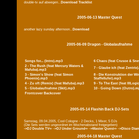
double-tv auf abwegen...
Download
Tracklist
2005-06-13 Master Quest
another lazy sunday afternoon...
Download
2005-06-09 Dragon - Globalaufnahme
Songs for... (Intro).mp3
6 Chaos (feat Crusoe & Sn
2 - The Rush (feat Mercury Waters &
7 - Glaube ich (feat Zentrix
Mafuba).mp3
3 - Simon's Show (feat Simon
8 - Die Konstruktion der Wir
Phoenix).mp3
Staffellufer).mp3
4 - Zu oft (Remix) (feat Mafuba).mp3
9 - To The East (feat IllLog
5 - Globalaufnahme (Skit).mp3
10 - Going Down (Outro).m
Frontcover
Backcover
2005-05-14 Flashin Back DJ-Sets
Samstag, 09.04.2005, Cool Cologne - 2 Decks, 1 Mixer, 5 DJs
(Die Sets werden ungeordnet im Wochenabstand freigegeben)
->DJ Double TV<-
->DJ Under Ground<-
->Master Quest<-
->Disco Dia
2005-04-18 Master Quest