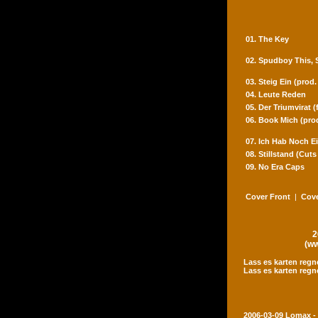
01. The Key
02. Spudboy This,
03. Steig Ein (prod
04. Leute Reden
05. Der Triumvirat 
06. Book Mich (pro
07. Ich Hab Noch Ei
08. Stillstand (Cut
09. No Era Caps
Cover Front
|
Cove
2
(ww
Lass es karten regn
Lass es karten regn
2006-03-09 Lomax -