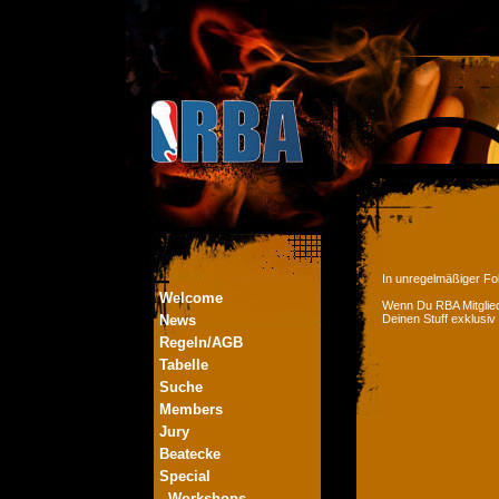
In unregelmäßiger Fol
Welcome
Wenn Du RBA Mitglied
News
Deinen Stuff exklusiv
Regeln/AGB
Tabelle
Suche
Members
Jury
Beatecke
Special
- Workshops