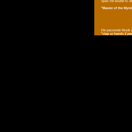
Spaß mit double-tv, d
"Master of the Mysti
Die passende Musik z
"clap ur hands 2 pa