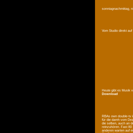
sonntagnachmittag, n
Vom Studio direkt a
Heute gibt es Musik 
Download
RBAs own double-tv is
für die damh vom Deze
die selben, auch an d
reinzuhören. Fast 80
anderen warten auf e