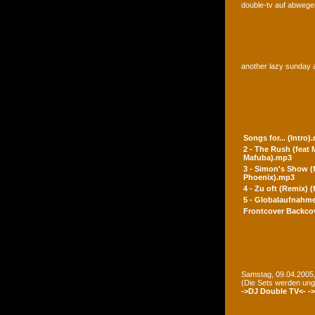
double-tv auf abwegen
another lazy sunday a
Songs for... (Intro)
2 - The Rush (feat
Mafuba).mp3
3 - Simon's Show (
Phoenix).mp3
4 - Zu oft (Remix) 
5 - Globalaufnahme
Frontcover
Backco
Samstag, 09.04.2005,
(Die Sets werden un
->DJ Double TV<-
-