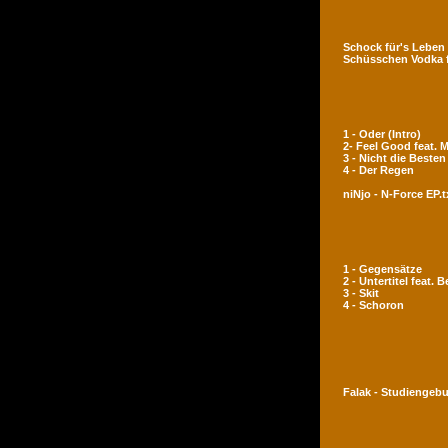
Schock für's Leben
Schüsschen Vodka 
1 - Oder (Intro)
2- Feel Good feat.
3 - Nicht die Besten
4 - Der Regen
niNjo - N-Force EP.t
1 - Gegensätze
2 - Untertitel feat. 
3 - Skit
4 - Schoron
Falak - Studiengeb