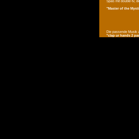
Spaß mit double-tv, d
"Master of the Mysti
Die passende Musik z
"clap ur hands 2 pa