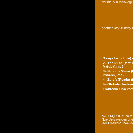
double-tv auf abwegen
another lazy sunday a
Songs for... (Intro)
2 - The Rush (feat
Mafuba).mp3
3 - Simon's Show (
Phoenix).mp3
4 - Zu oft (Remix) 
5 - Globalaufnahme
Frontcover
Backco
Samstag, 09.04.2005,
(Die Sets werden un
->DJ Double TV<-
-