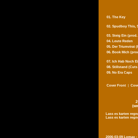
01. The Key
02. Spudboy This,
03. Steig Ein (prod
04. Leute Reden
05. Der Triumvirat 
06. Book Mich (pro
07. Ich Hab Noch Ei
08. Stillstand (Cut
09. No Era Caps
Cover Front
|
Cove
2
(ww
Lass es karten regn
Lass es karten regn
2006-03-09 Lomax -