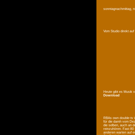
sonntagnachmittag, n
Vom Studio direkt a
Heute gibt es Musik 
Download
RBAs own double-tv is
für die damh vom Deze
die selben, auch an d
reinzuhören. Fast 80
anderen warten auf e