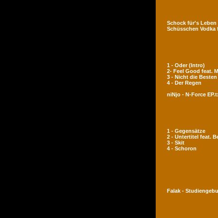
Schock für's Leben
Schüsschen Vodka 
1 - Oder (Intro)
2- Feel Good feat.
3 - Nicht die Besten
4 - Der Regen
niNjo - N-Force EP.t
1 - Gegensätze
2 - Untertitel feat. 
3 - Skit
4 - Schoron
Falak - Studiengeb