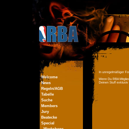
In unregelmäßiger Fol
Welcome
Wenn Du RBA Mitglied
News
Deinen Stuff exklusiv
Regeln/AGB
Tabelle
Suche
Members
Jury
Beatecke
Special
- Workshops