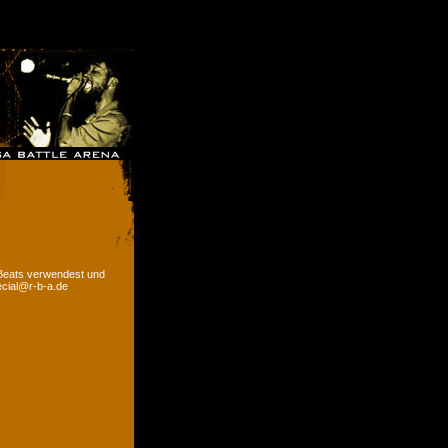
 Beats verwendest und
ecial@r-b-a.de