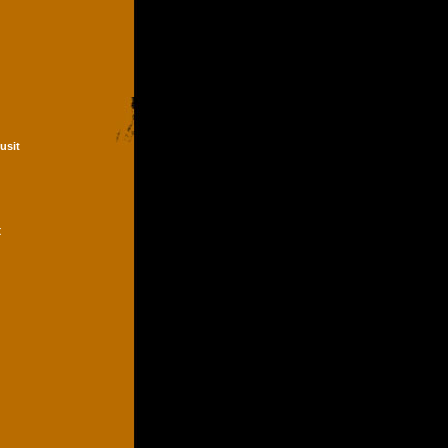
Dusit
t