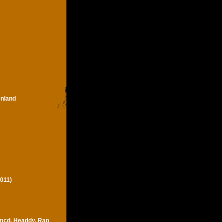
enland
011)
 mcd, Headdy, Rap