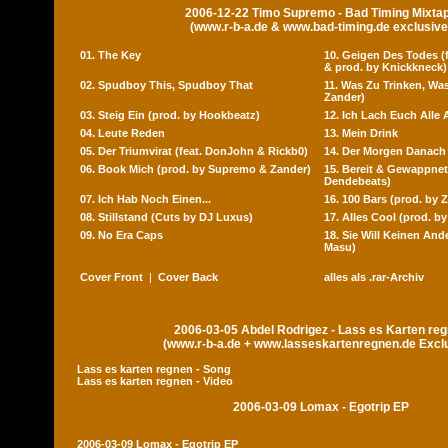
2006-12-22 Timo Supremo - Bad Timing Mixta
(www.r-b-a.de & www.bad-timing.de exclusive
01. The Key
10. Geigen Des Todes (f
& prod. by Knickkneck)
02. Spudboy This, Spudboy That
11. Was Zu Trinken, Wa
Zander)
03. Steig Ein (prod. by Hookbeatz)
12. Ich Lach Euch Alle 
04. Leute Reden
13. Mein Drink
05. Der Triumvirat (feat. DonJohn & Rickb0)
14. Der Morgen Danach
06. Book Mich (prod. by Supremo & Zander)
15. Bereit & Gewappnet
Dendebeats)
07. Ich Hab Noch Einen...
16. 100 Bars (prod. by 
08. Stillstand (Cuts by DJ Luxus)
17. Alles Cool (prod. by
09. No Era Caps
18. Sie Will Keinen And
Masu)
Cover Front
|
Cover Back
alles als .rar-Archiv
2006-03-05 Abdel Rodrigez - Lass es Karten re
(www.r-b-a.de + www.lasseskartenregnen.de Excl
Lass es karten regnen - Song
Lass es karten regnen - Video
2006-03-09 Lomax - Egotrip EP
2006-03-09 Lomax - Egotrip EP