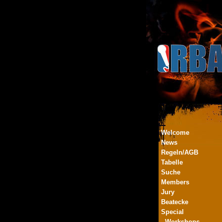
Welcome
News
Regeln/AGB
Tabelle
Suche
Members
Jury
Beatecke
Special
- Workshops