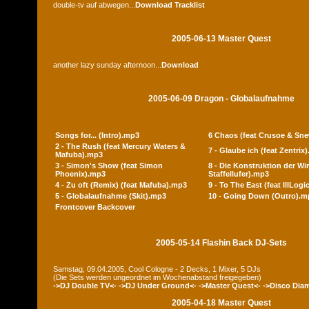
double-tv auf abwegen...
Download
Tracklist
2005-06-13 Master Quest
another lazy sunday afternoon...
Download
2005-06-09 Dragon - Globalaufnahme
Songs for... (Intro).mp3
6 Chaos (feat Crusoe & Sn
2 - The Rush (feat Mercury Waters &
7 - Glaube ich (feat Zentrix
Mafuba).mp3
3 - Simon's Show (feat Simon
8 - Die Konstruktion der Wir
Phoenix).mp3
Staffellufer).mp3
4 - Zu oft (Remix) (feat Mafuba).mp3
9 - To The East (feat IllLog
5 - Globalaufnahme (Skit).mp3
10 - Going Down (Outro).m
Frontcover
Backcover
2005-05-14 Flashin Back DJ-Sets
Samstag, 09.04.2005, Cool Cologne - 2 Decks, 1 Mixer, 5 DJs
(Die Sets werden ungeordnet im Wochenabstand freigegeben)
->DJ Double TV<-
->DJ Under Ground<-
->Master Quest<-
->Disco Dia
2005-04-18 Master Quest