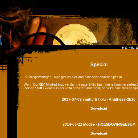
Special
In unregelmäßiger Folge gibt es hier das eine oder andere Special.
Wenn Du RBA Mitglied bist, verdammt gute Skills hast, keine kommerziellen
Deinen Stuff exklusiv in der RBA anbieten möchtest, schicke eine Mail an sp
2017-07-09 smitty & holu - Antithese-2k10
Download
2014-06-22 Modee - HOE$DOWNGEE$UP
Download