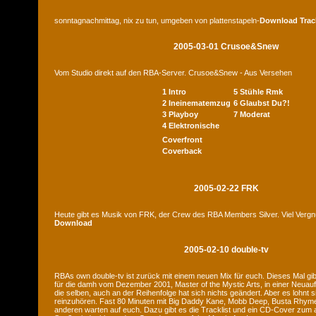
sonntagnachmittag, nix zu tun, umgeben von plattenstapeln-
Download
Trac
2005-03-01 Crusoe&Snew
Vom Studio direkt auf den RBA-Server. Crusoe&Snew - Aus Versehen
1 Intro
5 Stühle Rmk
2 Ineinematemzug
6 Glaubst Du?!
3 Playboy
7 Moderat
4 Elektronische
Coverfront
Coverback
2005-02-22 FRK
Heute gibt es Musik von FRK, der Crew des RBA Members Silver. Viel Verg
Download
2005-02-10 double-tv
RBAs own double-tv ist zurück mit einem neuen Mix für euch. Dieses Mal gib
für die damh vom Dezember 2001, Master of the Mystic Arts, in einer Neuauf
die selben, auch an der Reihenfolge hat sich nichts geändert. Aber es lohnt 
reinzuhören. Fast 80 Minuten mit Big Daddy Kane, Mobb Deep, Busta Rhymes
anderen warten auf euch. Dazu gibt es die Tracklist und ein CD-Cover zum a