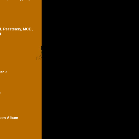
H, Persteasy, MCD,
)
ite 2
)
trom Album