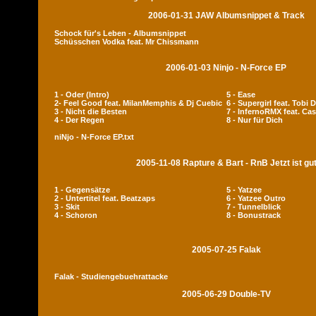
2006-01-31 JAW Albumsnippet & Track
Schock für's Leben - Albumsnippet
Schüsschen Vodka feat. Mr Chissmann
2006-01-03 Ninjo - N-Force EP
1 - Oder (Intro)
5 - Ease
2- Feel Good feat. MilanMemphis & Dj Cuebic
6 - Supergirl feat. Tobi 
3 - Nicht die Besten
7 - InfernoRMX feat. Cas
4 - Der Regen
8 - Nur für Dich
niNjo - N-Force EP.txt
2005-11-08 Rapture & Bart - RnB Jetzt ist gu
1 - Gegensätze
5 - Yatzee
2 - Untertitel feat. Beatzaps
6 - Yatzee Outro
3 - Skit
7 - Tunnelblick
4 - Schoron
8 - Bonustrack
2005-07-25 Falak
Falak - Studiengebuehrattacke
2005-06-29 Double-TV