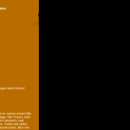
klist
nügen beim Hören!
t es seinen ersten Mix
lage. Die Tracks sind
sich dennoch, mal
, Xzibit und vielen
usdrucken. Also viel