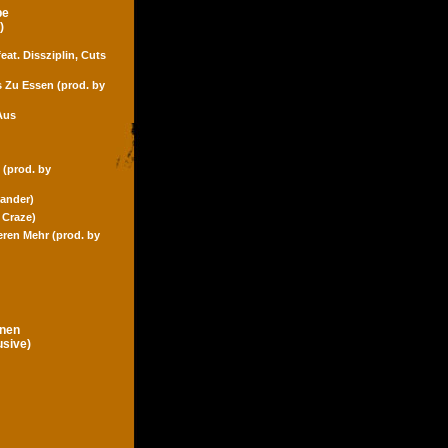
pe
)
eat. Dissziplin, Cuts
s Zu Essen (prod. by
Aus
 (prod. by
Zander)
 Craze)
eren Mehr (prod. by
gnen
usive)