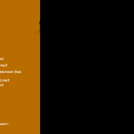
ew)
).mp3
klichkeit (feat
ic).mp3
p3
mant<-