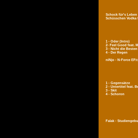
Schock für's Leben
Schüsschen Vodka 
1 - Oder (Intro)
2- Feel Good feat.
3 - Nicht die Besten
4 - Der Regen
niNjo - N-Force EP.t
1 - Gegensätze
2 - Untertitel feat. 
3 - Skit
4 - Schoron
Falak - Studiengeb