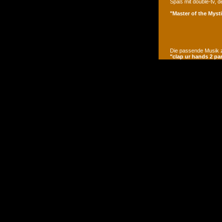
Spaß mit double-tv, d
"Master of the Mysti
Die passende Musik z
"clap ur hands 2 pa