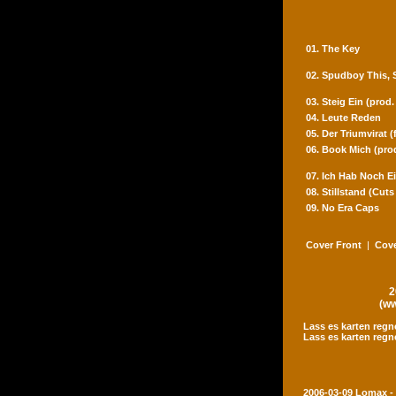
01. The Key
02. Spudboy This,
03. Steig Ein (prod
04. Leute Reden
05. Der Triumvirat 
06. Book Mich (pro
07. Ich Hab Noch Ei
08. Stillstand (Cut
09. No Era Caps
Cover Front
|
Cove
2
(ww
Lass es karten regn
Lass es karten regn
2006-03-09 Lomax -