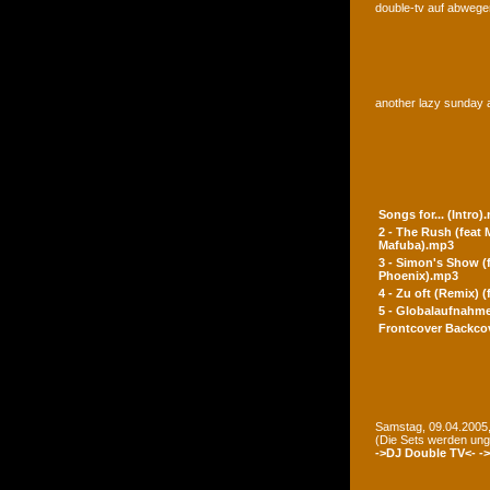
double-tv auf abwegen
another lazy sunday a
Songs for... (Intro)
2 - The Rush (feat
Mafuba).mp3
3 - Simon's Show (
Phoenix).mp3
4 - Zu oft (Remix) 
5 - Globalaufnahme
Frontcover
Backco
Samstag, 09.04.2005,
(Die Sets werden un
->DJ Double TV<-
-