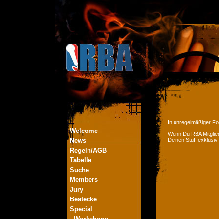
In unregelmäßiger Fol
Welcome
Wenn Du RBA Mitglied
News
Deinen Stuff exklusiv
Regeln/AGB
Tabelle
Suche
Members
Jury
Beatecke
Special
- Workshops