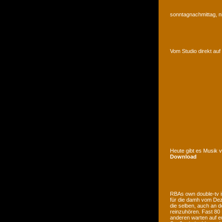
sonntagnachmittag, n
Vom Studio direkt a
Heute gibt es Musik 
Download
RBAs own double-tv is
für die damh vom Deze
die selben, auch an d
reinzuhören. Fast 80
anderen warten auf e