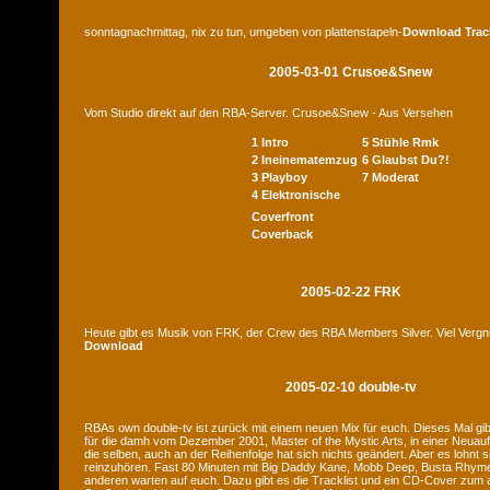
sonntagnachmittag, nix zu tun, umgeben von plattenstapeln-
Download
Trac
2005-03-01 Crusoe&Snew
Vom Studio direkt auf den RBA-Server. Crusoe&Snew - Aus Versehen
1 Intro
5 Stühle Rmk
2 Ineinematemzug
6 Glaubst Du?!
3 Playboy
7 Moderat
4 Elektronische
Coverfront
Coverback
2005-02-22 FRK
Heute gibt es Musik von FRK, der Crew des RBA Members Silver. Viel Verg
Download
2005-02-10 double-tv
RBAs own double-tv ist zurück mit einem neuen Mix für euch. Dieses Mal gib
für die damh vom Dezember 2001, Master of the Mystic Arts, in einer Neuauf
die selben, auch an der Reihenfolge hat sich nichts geändert. Aber es lohnt 
reinzuhören. Fast 80 Minuten mit Big Daddy Kane, Mobb Deep, Busta Rhymes
anderen warten auf euch. Dazu gibt es die Tracklist und ein CD-Cover zum a