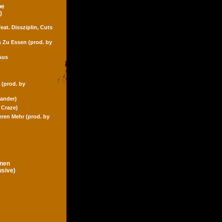
pe
)
eat. Dissziplin, Cuts
s Zu Essen (prod. by
Aus
 (prod. by
Zander)
 Craze)
eren Mehr (prod. by
gnen
usive)