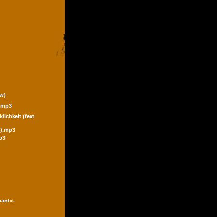
ew)
).mp3
klichkeit (feat
ic).mp3
p3
mant<-