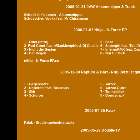
2006-01-31 JAW Albumsnippet & Track
Schock für's Leben - Albumsnippet
Schüsschen Vodka feat. Mr Chissmann
2006-01-03 Ninjo - N-Force EP
1 - Oder (Intro)
5 - Ease
2- Feel Good feat. MilanMemphis & Dj Cuebic
6 - Supergirl feat. Tobi 
3 - Nicht die Besten
7 - InfernoRMX feat. Cas
4 - Der Regen
8 - Nur für Dich
niNjo - N-Force EP.txt
2005-11-08 Rapture & Bart - RnB Jetzt ist gu
1 - Gegensätze
5 - Yatzee
2 - Untertitel feat. Beatzaps
6 - Yatzee Outro
3 - Skit
7 - Tunnelblick
4 - Schoron
8 - Bonustrack
2005-07-25 Falak
Falak - Studiengebuehrattacke
2005-06-29 Double-TV