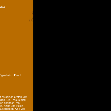
klist
nügen beim Hören!
t es seinen ersten Mix
lage. Die Tracks sind
sich dennoch, mal
, Xzibit und vielen
usdrucken. Also viel