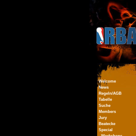
Welcome
News
Regeln/AGB
Tabelle
Suche
Members
Jury
Beatecke
Special
- Workshops