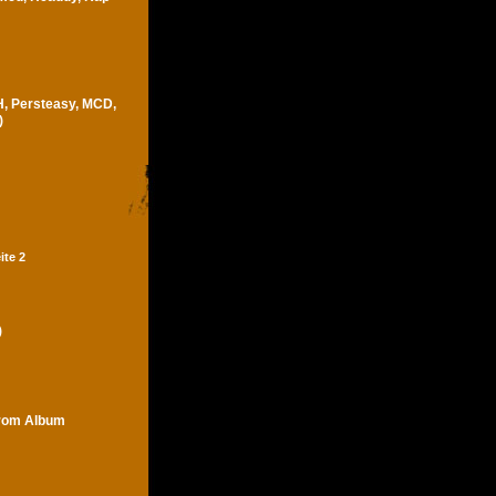
H, Persteasy, MCD,
)
ite 2
)
trom Album