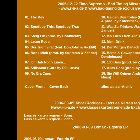
2006-12-22 Timo Supremo - Bad Timing Mixta
(www.r-b-a.de & www.bad-timing.de exclusive
01. The Key
10. Geigen Des Todes (f
& prod. by Knickkneck)
02. Spudboy This, Spudboy That
11. Was Zu Trinken, Wa
Zander)
03. Steig Ein (prod. by Hookbeatz)
12. Ich Lach Euch Alle 
04. Leute Reden
13. Mein Drink
05. Der Triumvirat (feat. DonJohn & Rickb0)
14. Der Morgen Danach
06. Book Mich (prod. by Supremo & Zander)
15. Bereit & Gewappnet
Dendebeats)
07. Ich Hab Noch Einen...
16. 100 Bars (prod. by 
08. Stillstand (Cuts by DJ Luxus)
17. Alles Cool (prod. by
09. No Era Caps
18. Sie Will Keinen And
Masu)
Cover Front
|
Cover Back
alles als .rar-Archiv
2006-03-05 Abdel Rodrigez - Lass es Karten re
(www.r-b-a.de + www.lasseskartenregnen.de Excl
Lass es karten regnen - Song
Lass es karten regnen - Video
2006-03-09 Lomax - Egotrip EP
2006-03-09 Lomax - Egotrip EP