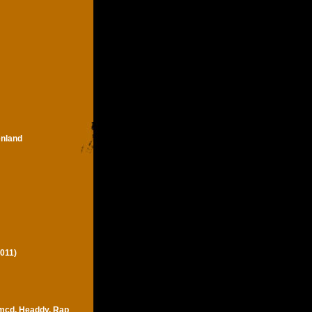
enland
011)
 mcd, Headdy, Rap