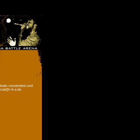
 Beats verwendest und
ecial@r-b-a.de