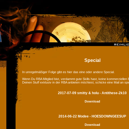
Special
In unregelmäßiger Folge gibt es hier das eine oder andere Special.
Wenn Du RBA Mitglied bist, verdammt gute Skills hast, keine kommerziellen
Deinen Stuff exklusiv in der RBA anbieten möchtest, schicke eine Mail an sp
2017-07-09 smitty & holu - Antithese-2k10
Download
2014-06-22 Modee - HOE$DOWNGEE$UP
Download