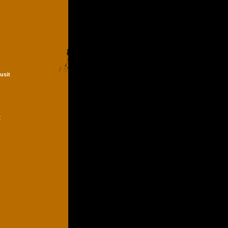
Dusit
t