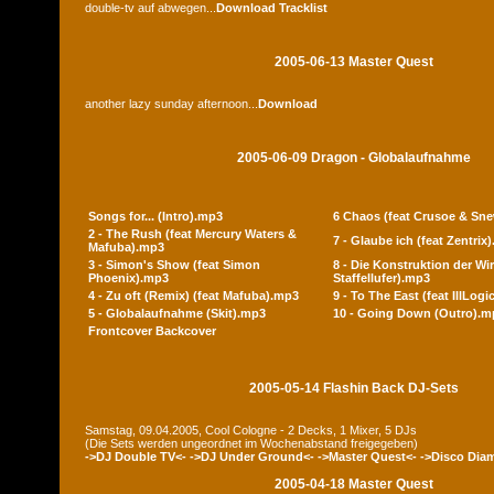
double-tv auf abwegen...
Download
Tracklist
2005-06-13 Master Quest
another lazy sunday afternoon...
Download
2005-06-09 Dragon - Globalaufnahme
Songs for... (Intro).mp3
6 Chaos (feat Crusoe & Sn
2 - The Rush (feat Mercury Waters &
7 - Glaube ich (feat Zentrix
Mafuba).mp3
3 - Simon's Show (feat Simon
8 - Die Konstruktion der Wir
Phoenix).mp3
Staffellufer).mp3
4 - Zu oft (Remix) (feat Mafuba).mp3
9 - To The East (feat IllLog
5 - Globalaufnahme (Skit).mp3
10 - Going Down (Outro).m
Frontcover
Backcover
2005-05-14 Flashin Back DJ-Sets
Samstag, 09.04.2005, Cool Cologne - 2 Decks, 1 Mixer, 5 DJs
(Die Sets werden ungeordnet im Wochenabstand freigegeben)
->DJ Double TV<-
->DJ Under Ground<-
->Master Quest<-
->Disco Dia
2005-04-18 Master Quest