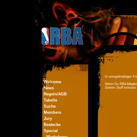
In unregelmäßiger Fol
Welcome
Wenn Du RBA Mitglied
News
Deinen Stuff exklusiv
Regeln/AGB
Tabelle
Suche
Members
Jury
Beatecke
Special
- Workshops