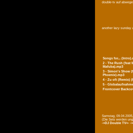
double-tv auf abwegen
another lazy sunday a
Songs for... (Intro)
2 - The Rush (feat
Mafuba).mp3
3 - Simon's Show (
Phoenix).mp3
4 - Zu oft (Remix) 
5 - Globalaufnahme
Frontcover
Backco
Samstag, 09.04.2005,
(Die Sets werden un
->DJ Double TV<-
-