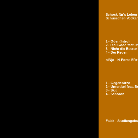
Schock für's Leben
Schüsschen Vodka 
1 - Oder (Intro)
2- Feel Good feat.
3 - Nicht die Besten
4 - Der Regen
niNjo - N-Force EP.t
1 - Gegensätze
2 - Untertitel feat. 
3 - Skit
4 - Schoron
Falak - Studiengeb