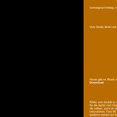
sonntagnachmittag, n
Vom Studio direkt a
Heute gibt es Musik 
Download
RBAs own double-tv is
für die damh vom Deze
die selben, auch an d
reinzuhören. Fast 80
anderen warten auf e