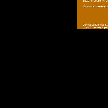
Spaß mit double-tv, d
"Master of the Mysti
Die passende Musik z
"clap ur hands 2 pa