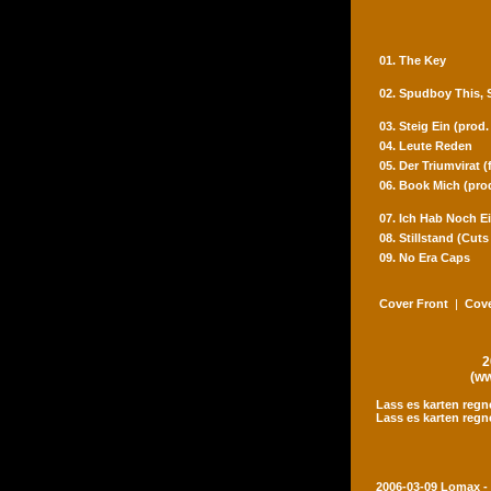
01. The Key
02. Spudboy This,
03. Steig Ein (prod
04. Leute Reden
05. Der Triumvirat 
06. Book Mich (pro
07. Ich Hab Noch Ei
08. Stillstand (Cut
09. No Era Caps
Cover Front
|
Cove
2
(ww
Lass es karten regn
Lass es karten regn
2006-03-09 Lomax -