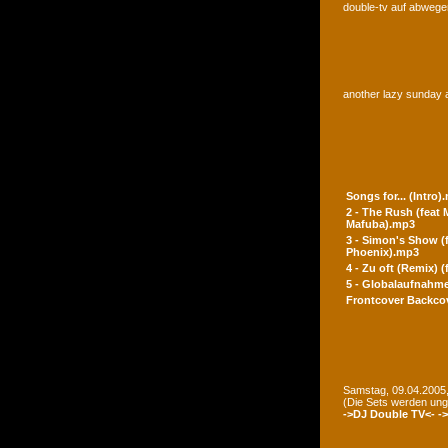
double-tv auf abwegen
another lazy sunday a
Songs for... (Intro)
2 - The Rush (feat
Mafuba).mp3
3 - Simon's Show (
Phoenix).mp3
4 - Zu oft (Remix) 
5 - Globalaufnahme
Frontcover
Backco
Samstag, 09.04.2005,
(Die Sets werden un
->DJ Double TV<-
-