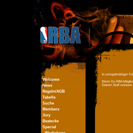
In unregelmäßiger Fol
Welcome
Wenn Du RBA Mitglied
News
Deinen Stuff exklusiv
Regeln/AGB
Tabelle
Suche
Members
Jury
Beatecke
Special
- Workshops