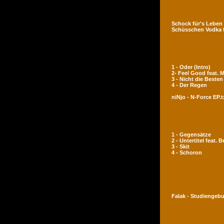
Schock für's Leben
Schüsschen Vodka 
1 - Oder (Intro)
2- Feel Good feat.
3 - Nicht die Besten
4 - Der Regen
niNjo - N-Force EP.t
1 - Gegensätze
2 - Untertitel feat. 
3 - Skit
4 - Schoron
Falak - Studiengeb