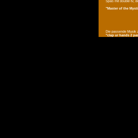
Spaß mit double-tv, d
"Master of the Mysti
Die passende Musik z
"clap ur hands 2 pa