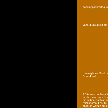
sonntagnachmittag, n
Vom Studio direkt a
Heute gibt es Musik 
Download
RBAs own double-tv is
für die damh vom Deze
die selben, auch an d
reinzuhören. Fast 80
anderen warten auf e