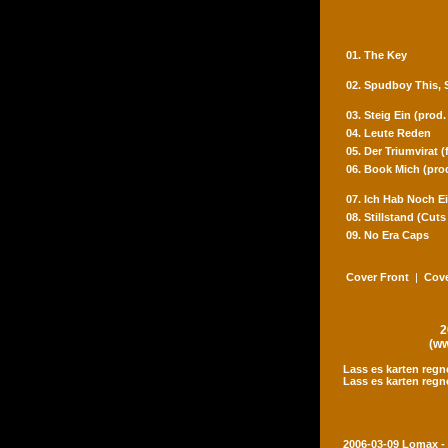
01. The Key
02. Spudboy This,
03. Steig Ein (prod
04. Leute Reden
05. Der Triumvirat 
06. Book Mich (pro
07. Ich Hab Noch Ei
08. Stillstand (Cut
09. No Era Caps
Cover Front
|
Cove
2
(ww
Lass es karten regn
Lass es karten regn
2006-03-09 Lomax -