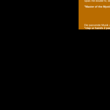
Spaß mit double-tv, d
"Master of the Mysti
Die passende Musik z
"clap ur hands 2 pa