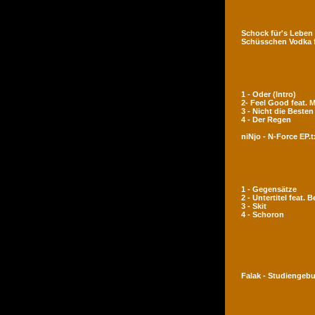
Schock für's Leben
Schüsschen Vodka 
1 - Oder (Intro)
2- Feel Good feat.
3 - Nicht die Besten
4 - Der Regen
niNjo - N-Force EP.t
1 - Gegensätze
2 - Untertitel feat. 
3 - Skit
4 - Schoron
Falak - Studiengeb