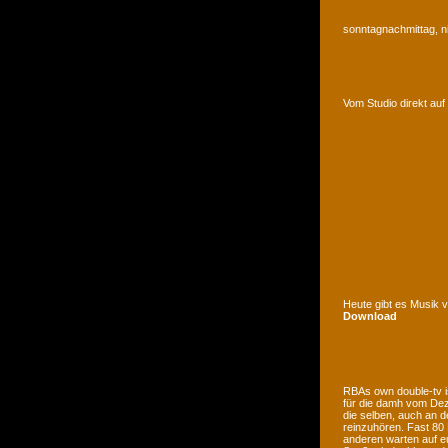
sonntagnachmittag, n
Vom Studio direkt a
Heute gibt es Musik 
Download
RBAs own double-tv is
für die damh vom Deze
die selben, auch an d
reinzuhören. Fast 80
anderen warten auf e