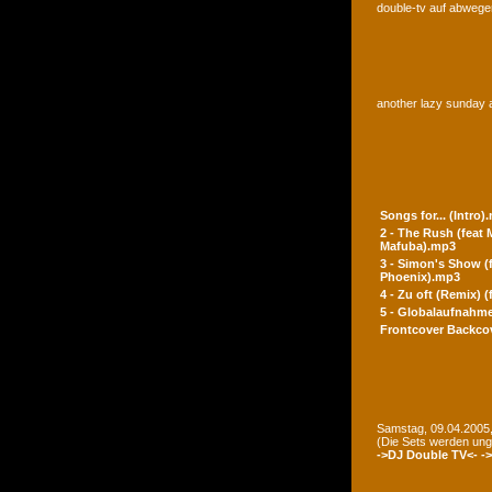
double-tv auf abwegen
another lazy sunday a
Songs for... (Intro)
2 - The Rush (feat
Mafuba).mp3
3 - Simon's Show (
Phoenix).mp3
4 - Zu oft (Remix) 
5 - Globalaufnahme
Frontcover
Backco
Samstag, 09.04.2005,
(Die Sets werden un
->DJ Double TV<-
-