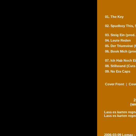
01. The Key
02. Spudboy This,
03. Steig Ein (prod
04. Leute Reden
05. Der Triumvirat 
06. Book Mich (pro
07. Ich Hab Noch Ei
08. Stillstand (Cut
09. No Era Caps
Cover Front
|
Cove
2
(ww
Lass es karten regn
Lass es karten regn
2006-03-09 Lomax -