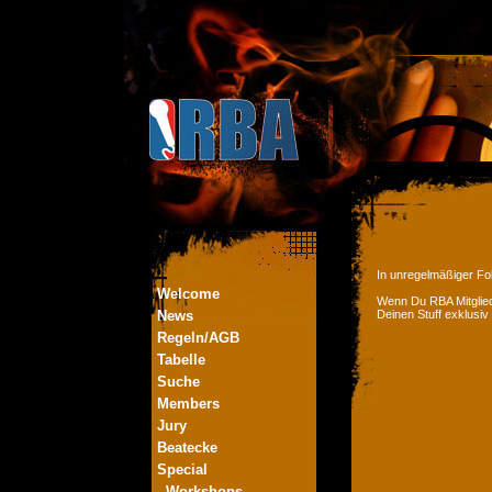
In unregelmäßiger Fol
Welcome
Wenn Du RBA Mitglied
News
Deinen Stuff exklusiv
Regeln/AGB
Tabelle
Suche
Members
Jury
Beatecke
Special
- Workshops