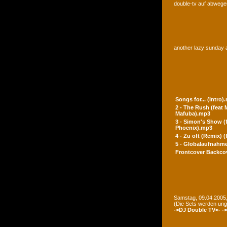
double-tv auf abwegen
another lazy sunday a
Songs for... (Intro)
2 - The Rush (feat
Mafuba).mp3
3 - Simon's Show (
Phoenix).mp3
4 - Zu oft (Remix) 
5 - Globalaufnahme
Frontcover
Backco
Samstag, 09.04.2005,
(Die Sets werden un
->DJ Double TV<-
-