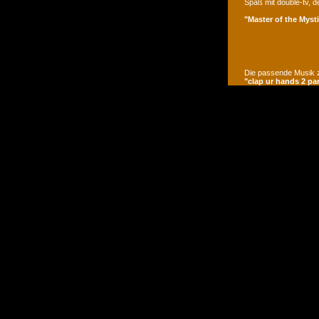
Spaß mit double-tv, d
"Master of the Mysti
Die passende Musik z
"clap ur hands 2 pa