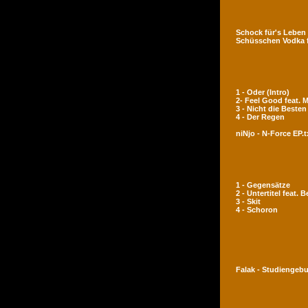
Schock für's Leben
Schüsschen Vodka 
1 - Oder (Intro)
2- Feel Good feat.
3 - Nicht die Besten
4 - Der Regen
niNjo - N-Force EP.t
1 - Gegensätze
2 - Untertitel feat. 
3 - Skit
4 - Schoron
Falak - Studiengeb