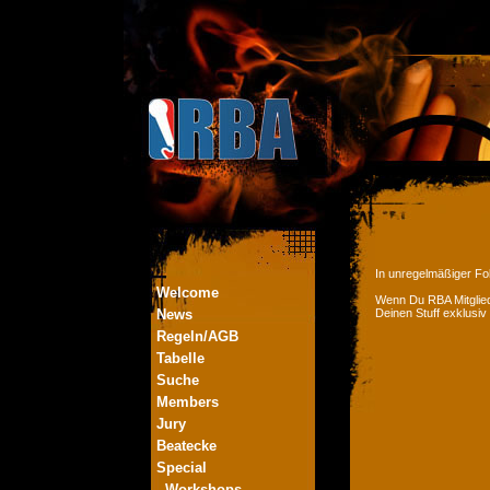
In unregelmäßiger Fol
Welcome
Wenn Du RBA Mitglied
News
Deinen Stuff exklusiv
Regeln/AGB
Tabelle
Suche
Members
Jury
Beatecke
Special
- Workshops