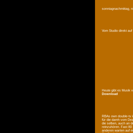
sonntagnachmittag, n
Vom Studio direkt a
Heute gibt es Musik 
Download
RBAs own double-tv is
für die damh vom Deze
die selben, auch an d
reinzuhören. Fast 80
anderen warten auf e