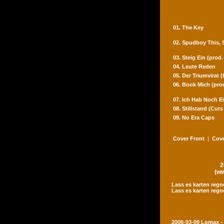
01. The Key
02. Spudboy This,
03. Steig Ein (prod
04. Leute Reden
05. Der Triumvirat 
06. Book Mich (pro
07. Ich Hab Noch Ei
08. Stillstand (Cut
09. No Era Caps
Cover Front
|
Cove
2
(ww
Lass es karten regn
Lass es karten regn
2006-03-09 Lomax -