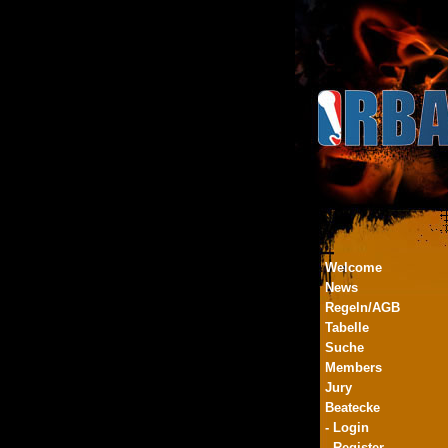
Welcome
News
Regeln/AGB
Tabelle
Suche
Members
Jury
Beatecke
- Login
- Register