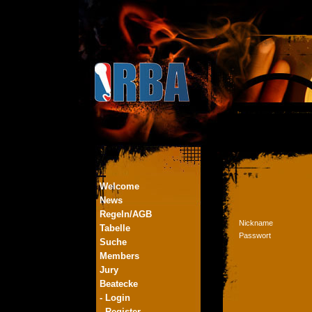
Welcome
News
Regeln/AGB
Nickname
Tabelle
Passwort
Suche
Members
Jury
Beatecke
- Login
- Register