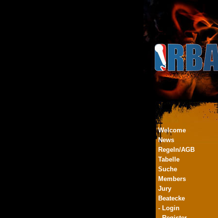
Welcome
News
Regeln/AGB
Tabelle
Suche
Members
Jury
Beatecke
- Login
- Register