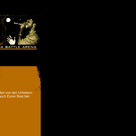
rden von den Urhebern
 auch Euren Beat hier