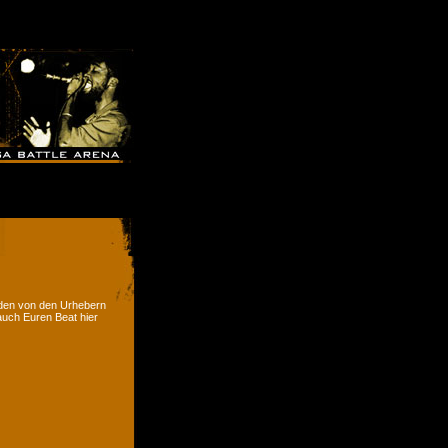
rden von den Urhebern
 auch Euren Beat hier