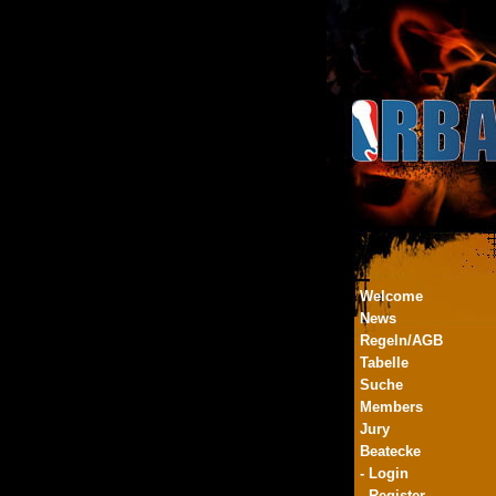
Welcome
News
Regeln/AGB
Tabelle
Suche
Members
Jury
Beatecke
- Login
- Register