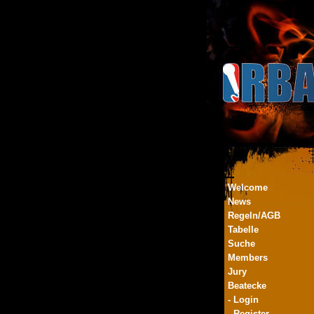
Welcome
News
Regeln/AGB
Tabelle
Suche
Members
Jury
Beatecke
- Login
- Register