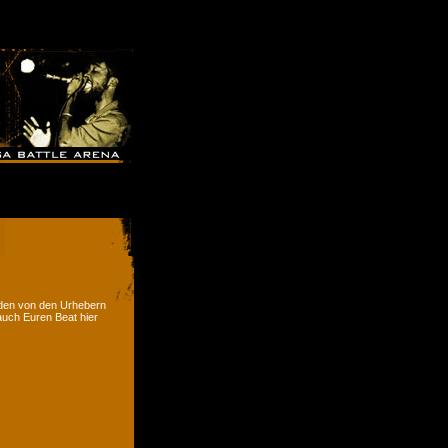
rden von den Urhebern
 auch Euren Beat hier