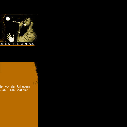
rden von den Urhebern
 auch Euren Beat hier