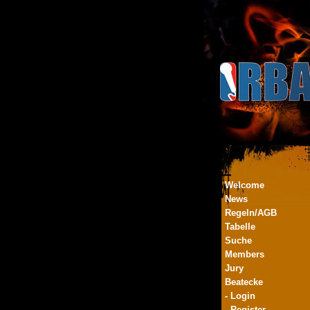
Welcome
News
Regeln/AGB
Tabelle
Suche
Members
Jury
Beatecke
- Login
- Register