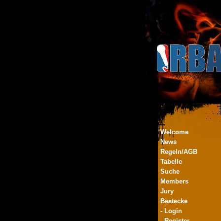
Welcome
News
Regeln/AGB
Tabelle
Suche
Members
Jury
Beatecke
- Login
- Register