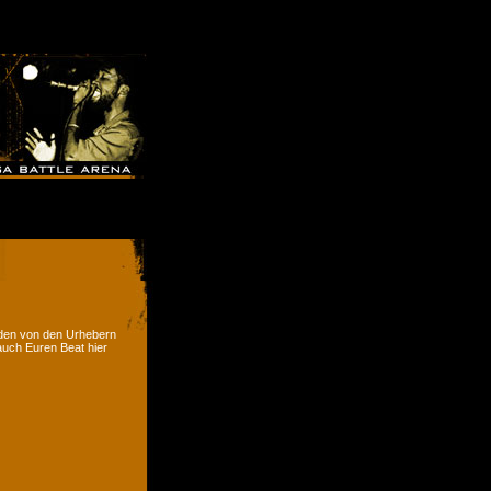
rden von den Urhebern
 auch Euren Beat hier