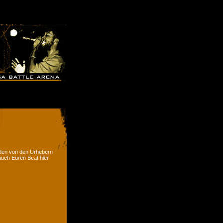
rden von den Urhebern
 auch Euren Beat hier