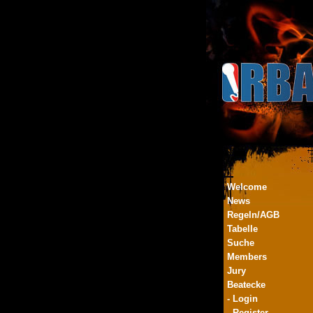
Welcome
News
Regeln/AGB
Tabelle
Suche
Members
Jury
Beatecke
- Login
- Register