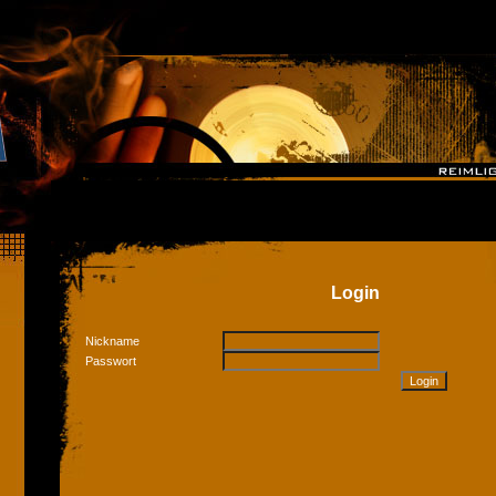
Login
Nickname
Passwort