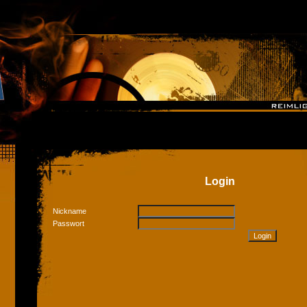
Login
Nickname
Passwort