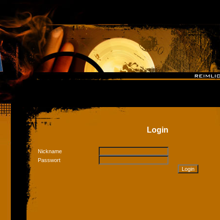
Login
Nickname
Passwort