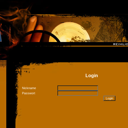
Login
Nickname
Passwort