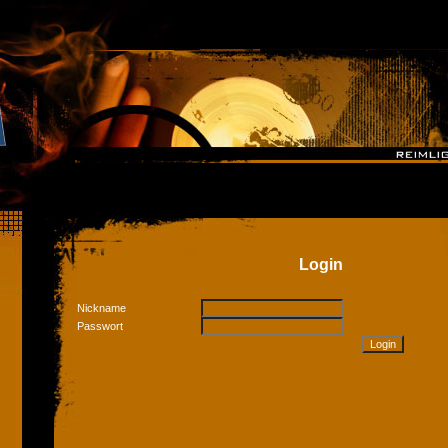
Login
Nickname
Passwort