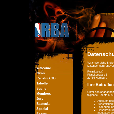
Datenschu
Verantwortliche Stel
Datenschutzgrundver
Welcome
Reimliga e.V.
News
Planckstrasse 5
22765 Hamburg
Regeln/AGB
Tabelle
Ihre Betroffe
Suche
Unter den angegebene
Members
folgende Rechte aus
Jury
Auskunft übe
Beatecke
Berichtigung
Löschung Ihr
Special
Einschränkung
noch nicht lö
Forum