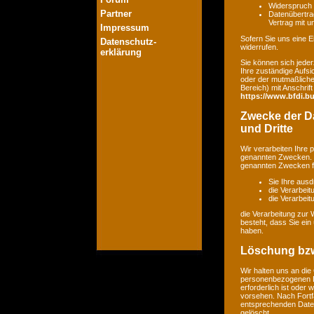
Widerspruch 
Partner
Datenübertrag
Vertrag mit 
Impressum
Sofern Sie uns eine Ei
Datenschutz-
widerrufen.
erklärung
Sie können sich jeder
Ihre zuständige Aufsi
oder der mutmaßlichen
Bereich) mit Anschrift
https://www.bfdi.bu
Zwecke der Da
und Dritte
Wir verarbeiten Ihre
genannten Zwecken. E
genannten Zwecken fin
Sie Ihre ausd
die Verarbeit
die Verarbeitu
die Verarbeitung zur 
besteht, dass Sie ei
haben.
Löschung bzw
Wir halten uns an di
personenbezogenen Da
erforderlich ist oder
vorsehen. Nach Fortfa
entsprechenden Daten
gelöscht.