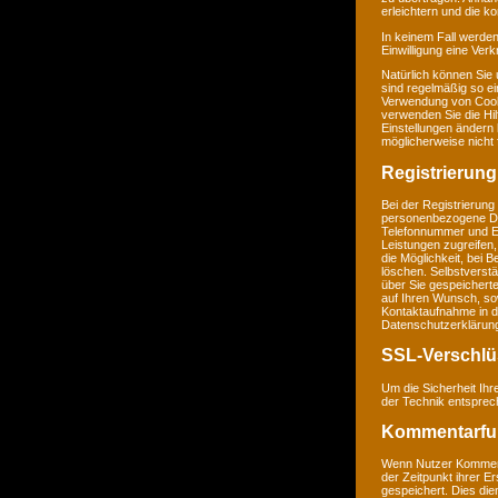
erleichtern und die k
In keinem Fall werden
Einwilligung eine Ver
Natürlich können Sie
sind regelmäßig so ei
Verwendung von Cookie
verwenden Sie die Hil
Einstellungen ändern
möglicherweise nicht 
Registrierung
Bei der Registrierung
personenbezogene Da
Telefonnummer und E-M
Leistungen zugreifen,
die Möglichkeit, bei 
löschen. Selbstverstä
über Sie gespeichert
auf Ihren Wunsch, so
Kontaktaufnahme in 
Datenschutzerklärun
SSL-Verschlü
Um die Sicherheit Ih
der Technik entsprec
Kommentarfu
Wenn Nutzer Komment
der Zeitpunkt ihrer 
gespeichert. Dies dien