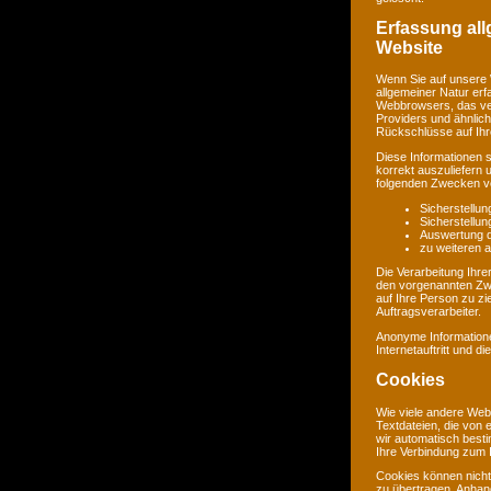
Erfassung al
Website
Wenn Sie auf unsere 
allgemeiner Natur erf
Webbrowsers, das ve
Providers und ähnlich
Rückschlüsse auf Ihr
Diese Informationen 
korrekt auszuliefern 
folgenden Zwecken ve
Sicherstellu
Sicherstellu
Auswertung de
zu weiteren 
Die Verarbeitung Ihr
den vorgenannten Zw
auf Ihre Person zu zi
Auftragsverarbeiter.
Anonyme Informatione
Internetauftritt und d
Cookies
Wie viele andere Web
Textdateien, die von 
wir automatisch best
Ihre Verbindung zum I
Cookies können nicht
zu übertragen. Anhand