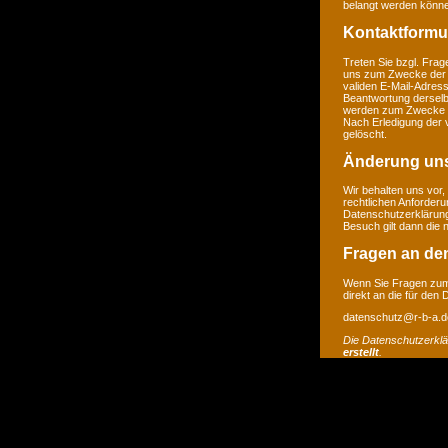
belangt werden könne
Kontaktformu
Treten Sie bzgl. Frage
uns zum Zwecke der Ko
validen E-Mail-Adress
Beantwortung derselb
werden zum Zwecke de
Nach Erledigung der 
gelöscht.
Änderung un
Wir behalten uns vor,
rechtlichen Anforder
Datenschutzerklärung
Besuch gilt dann die
Fragen an de
Wenn Sie Fragen zum 
direkt an die für den
datenschutz@r-b-a.d
Die Datenschutzerkl
erstellt
.