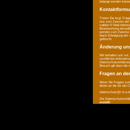
belangt werden könne
Kontaktformu
Treten Sie bzgl. Frage
uns zum Zwecke der Ko
validen E-Mail-Adress
Beantwortung derselb
werden zum Zwecke de
Nach Erledigung der 
gelöscht.
Änderung un
Wir behalten uns vor,
rechtlichen Anforder
Datenschutzerklärung
Besuch gilt dann die
Fragen an de
Wenn Sie Fragen zum 
direkt an die für den
datenschutz@r-b-a.d
Die Datenschutzerkl
erstellt
.