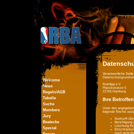
Datenschu
Verantwortliche Stel
Datenschutzgrundver
Welcome
Reimliga e.V.
News
Planckstrasse 5
22765 Hamburg
Regeln/AGB
Tabelle
Ihre Betroffe
Suche
Unter den angegebene
Members
folgende Rechte aus
Jury
Auskunft übe
Beatecke
Berichtigung
Löschung Ihr
Special
Einschränkung
noch nicht lö
Forum