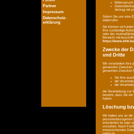
Widerspruch 
Partner
Datenübertrag
Vertrag mit 
Impressum
Sofern Sie uns eine Ei
Datenschutz-
widerrufen.
erklärung
Sie können sich jeder
Ihre zuständige Aufsi
oder der mutmaßlichen
Bereich) mit Anschrift
https://www.bfdi.bu
Zwecke der Da
und Dritte
Wir verarbeiten Ihre
genannten Zwecken. E
genannten Zwecken fin
Sie Ihre ausd
die Verarbeit
die Verarbeitu
die Verarbeitung zur 
besteht, dass Sie ei
haben.
Löschung bzw
Wir halten uns an di
personenbezogenen Da
erforderlich ist oder
vorsehen. Nach Fortfa
entsprechenden Daten
gelöscht.