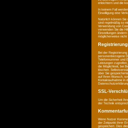
erleichtern und die k
In keinem Fall werden
Einwilligung eine Ver
Natürlich können Sie
sind regelmäßig so ei
Verwendung von Cookie
verwenden Sie die Hil
Einstellungen ändern
möglicherweise nicht 
Registrierung
Bei der Registrierung
personenbezogene Da
Telefonnummer und E-M
Leistungen zugreifen,
die Möglichkeit, bei 
löschen. Selbstverstä
über Sie gespeichert
auf Ihren Wunsch, so
Kontaktaufnahme in 
Datenschutzerklärun
SSL-Verschlü
Um die Sicherheit Ih
der Technik entsprec
Kommentarfu
Wenn Nutzer Komment
der Zeitpunkt ihrer 
gespeichert. Dies dien