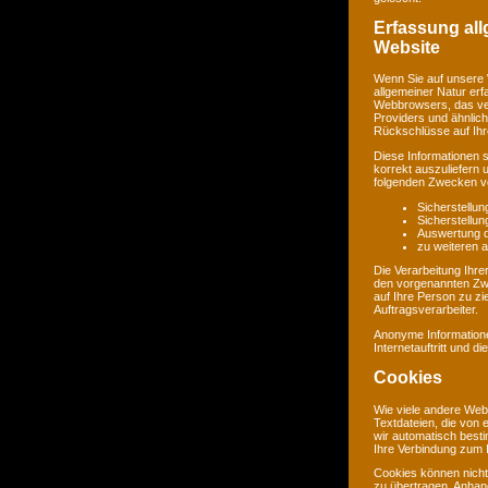
Erfassung al
Website
Wenn Sie auf unsere 
allgemeiner Natur erf
Webbrowsers, das ve
Providers und ähnlich
Rückschlüsse auf Ihr
Diese Informationen 
korrekt auszuliefern 
folgenden Zwecken ve
Sicherstellu
Sicherstellu
Auswertung de
zu weiteren 
Die Verarbeitung Ihr
den vorgenannten Zw
auf Ihre Person zu zi
Auftragsverarbeiter.
Anonyme Informatione
Internetauftritt und d
Cookies
Wie viele andere Web
Textdateien, die von 
wir automatisch best
Ihre Verbindung zum I
Cookies können nicht
zu übertragen. Anhand