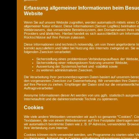
Erfassung allgemeiner Informationen beim Besu
Website
Wenn Sie auf unsere Website zugreifen, werden automatisch mittels eines C
allgemeiner Natur erfasst. Diese Informationen (Server-Logfiles) beinhalten e
Webbrowsers, das verwendete Betriebssystem, den Domainnamen Ihres Int
Providers und ähnliches. Hierbei handelt es sich ausschließlich um Informat
Rückschlüsse auf Ihre Person zulassen.
Diese Informationen sind technisch notwendig, um von Ihnen angeforderte I
korrekt auszuliefern und fallen bei Nutzung des Internets zwingend an. Sie
folgenden Zwecken verarbeitet:
Sicherstellung eines problemlosen Verbindungsaufbaus der Website,
Sicherstellung einer reibungslosen Nutzung unserer Website,
Auswertung der Systemsicherheit und -stabilität sowie
zu weiteren administrativen Zwecken.
Die Verarbeitung Ihrer personenbezogenen Daten basiert auf unserem berec
den vorgenannten Zwecken zur Datenerhebung. Wir verwenden Ihre Daten 
auf Ihre Person zu ziehen. Empfänger der Daten sind nur die verantwortliche 
Auftragsverarbeiter.
Anonyme Informationen dieser Art werden von uns ggfs. statistisch ausgewe
Internetauftritt und die dahinterstehende Technik zu optimieren.
Cookies
Wie viele andere Webseiten verwenden wir auch so genannte "Cookies". Coo
Textdateien, die von einem Websiteserver auf Ihre Festplatte übertragen we
wir automatisch bestimmte Daten wie z. B. IP-Adresse, verwendeter Browse
Ihre Verbindung zum Internet.
Cookies können nicht verwendet werden, um Programme zu starten oder Vi
zu übertragen. Anhand der in Cookies enthaltenen Informationen können wir 