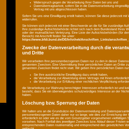
Widerspruch gegen die Verarbeitung Ihrer Daten bei uns und
Datenübertragbarkeit, sofern Sie in die Datenverarbeitung eingewilli
Vertrag mit uns abgeschlossen haben.
Sofern Sie uns eine Einwilligung erteilt haben, können Sie diese jederzeit mit
widerrufen.
Sie können sich jederzeit mit einer Beschwerde an die für Sie zuständige A
Ihre zuständige Aufsichtsbehörde richtet sich nach dem Bundesland Ihres Wo
oder der mutmaßlichen Verletzung. Eine Liste der Aufsichtsbehörden (für den 
Bereich) mit Anschrift finden Sie unter:
https://www.bfdi.bund.de/DE/Infothek/Anschriften_Links/anschriften_
Zwecke der Datenverarbeitung durch die verantwo
und Dritte
Wir verarbeiten Ihre personenbezogenen Daten nur zu den in dieser Datens
genannten Zwecken. Eine Übermittlung Ihrer persönlichen Daten an Dritte z
genannten Zwecken findet nicht statt. Wir geben Ihre persönlichen Daten nur 
Sie Ihre ausdrückliche Einwilligung dazu erteilt haben,
die Verarbeitung zur Abwicklung eines Vertrags mit Ihnen erforderlich 
die Verarbeitung zur Erfüllung einer rechtlichen Verpflichtung erforderl
die Verarbeitung zur Wahrung berechtigter Interessen erforderlich ist und 
besteht, dass Sie ein überwiegendes schutzwürdiges Interesse an der Nicht
haben.
Löschung bzw. Sperrung der Daten
Wir halten uns an die Grundsätze der Datenvermeidung und Datensparsamkei
personenbezogenen Daten daher nur so lange, wie dies zur Erreichung der
erforderlich ist oder wie es die vom Gesetzgeber vorgesehenen vielfältigen S
vorsehen. Nach Fortfall des jeweiligen Zweckes bzw. Ablauf dieser Fristen w
entsprechenden Daten routinemäßig und entsprechend den gesetzlichen Vors
gelöscht.