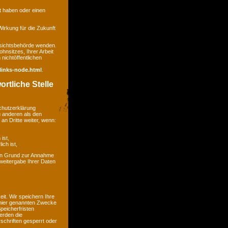
gt haben oder einen
 Wirkung für die Zukunft
ufsichtsbehörde wenden.
hnsitzes, Ihrer Arbeit
nichtöffentlichen
links-node.html
.
rtliche Stelle
chutzerklärung
u anderen als den
an Dritte weiter, wenn:
ist,
ich ist,
kein Grund zur Annahme
weitergabe Ihrer Daten
t. Wir speichern Ihre
 hier genannten Zwecke
peicherfristen
erden die
chriften gesperrt oder