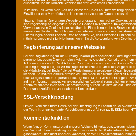
erleichtern und die korrekte Anzeige unserer Webseiten ermöglichen.
In keinem Fall werden die von uns erfassten Daten an Dritte weitergegeben 
Einwilligung eine Verknüpfung mit personenbezogenen Daten hergestellt.
Natürlich können Sie unsere Website grundsätzlich auch ohne Cookies betra
sind regelmäßig so eingestellt, dass sie Cookies akzeptieren. Im Allgemeine
Verwendung von Cookies jederzeit über die Einstellungen Ihres Browsers deak
verwenden Sie die Hilfefunktionen Ihres Internetbrowsers, um zu erfahren, w
Einstellungen ändern können. Bitte beachten Sie, dass einzelne Funktionen 
möglicherweise nicht funktionieren, wenn Sie die Verwendung von Cookies de
Registrierung auf unserer Webseite
Bei der Registrierung für die Nutzung unserer personalisierten Leistungen w
personenbezogene Daten erhoben, wie Name, Anschrift, Kontakt- und Komm
Telefonnummer und E-Mail-Adresse. Sind Sie bei uns registriert, können Sie 
Leistungen zugreifen, die wir nur registrierten Nutzern anbieten. Angemeld
die Möglichkeit, bei Bedarf die bei Registrierung angegebenen Daten jederze
löschen. Selbstverständlich erteilen wir Ihnen darüber hinaus jederzeit Ausku
über Sie gespeicherten personenbezogenen Daten. Gerne berichtigen bzw. l
auf Ihren Wunsch, soweit keine gesetzlichen Aufbewahrungspflichten entge
Kontaktaufnahme in diesem Zusammenhang nutzen Sie bitte die am Ende di
Datenschutzerklärung angegebenen Kontaktdaten.
SSL-Verschlüsselung
Um die Sicherheit Ihrer Daten bei der Übertragung zu schützen, verwenden 
der Technik entsprechende Verschlüsselungsverfahren (z. B. SSL) über H
Kommentarfunktion
Wenn Nutzer Kommentare auf unserer Website hinterlassen, werden neben
der Zeitpunkt ihrer Erstellung und der zuvor durch den Websitebesucher g
gespeichert. Dies dient unserer Sicherheit, da wir für widerrechtliche Inhalt