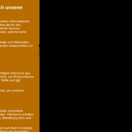
ch unserer
ookies Informationen
twa die Art des
ernet-Service-
ionen, welche keine
nhalte von Webseiten
 werden insbesondere zu
htigten Interesse aus
nicht, um Rückschlüsse
Stelle und ggf.
rtet, um unseren
kies sind kleine
rden. Hierdurch erhalten
r, Betriebssystem und
ren auf einen Computer
Ihnen die Navigation