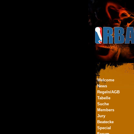
Welcome
News
Regeln/AGB
Tabelle
Suche
Members
Jury
Beatecke
Special
Forum