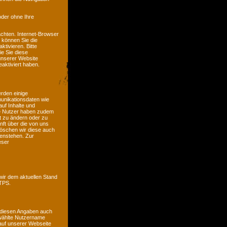
oder ohne Ihre
chten. Internet-Browser
n können Sie die
tivieren. Bitte
ie Sie diese
unserer Website
aktiviert haben.
erden einige
unikationsdaten wie
auf Inhalte und
ete Nutzer haben zudem
it zu ändern oder zu
nft über die von uns
öschen wir diese auch
genstehen. Zur
eser
wir dem aktuellen Stand
TTPS.
 diesen Angaben auch
ewählte Nutzername
e auf unserer Webseite