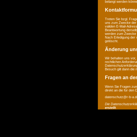
belangt werden könne
Kontaktformu
Treten Sie bzgl. Frage
uns zum Zwecke der Ko
validen E-Mail-Adress
Beantwortung derselb
werden zum Zwecke de
Nach Erledigung der 
gelöscht.
Änderung un
Wir behalten uns vor,
rechtlichen Anforder
Datenschutzerklärung
Besuch gilt dann die
Fragen an de
Wenn Sie Fragen zum 
direkt an die für den
datenschutz@r-b-a.d
Die Datenschutzerkl
erstellt
.