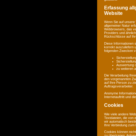
Erfassung al
Website
Wenn Sie auf unsere 
allgemeiner Natur erf
Webbrowsers, das ve
Providers und ähnlich
Rückschlüsse auf Ihr
Diese Informationen 
korrekt auszuliefern 
folgenden Zwecken ve
Sicherstellu
Sicherstellu
Auswertung de
zu weiteren 
Die Verarbeitung Ihr
den vorgenannten Zw
auf Ihre Person zu zi
Auftragsverarbeiter.
Anonyme Informatione
Internetauftritt und d
Cookies
Wie viele andere Web
Textdateien, die von 
wir automatisch best
Ihre Verbindung zum I
Cookies können nicht
zu übertragen. Anhand