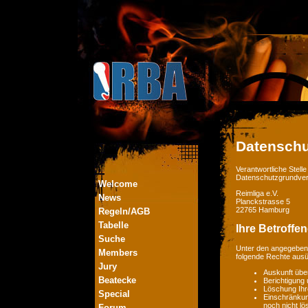
Datenschu
Verantwortliche Stel
Datenschutzgrundver
Welcome
Reimliga e.V.
News
Planckstrasse 5
22765 Hamburg
Regeln/AGB
Tabelle
Ihre Betroffe
Suche
Unter den angegebene
Members
folgende Rechte aus
Jury
Auskunft übe
Beatecke
Berichtigung
Löschung Ihr
Special
Einschränkung
noch nicht lö
Forum