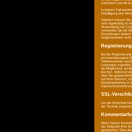
erleichtern und die k
In keinem Fall werden
Einwilligung eine Ver
Natürlich können Sie
sind regelmäßig so ei
Verwendung von Cookie
verwenden Sie die Hil
Einstellungen ändern
möglicherweise nicht 
Registrierung
Bei der Registrierung
personenbezogene Da
Telefonnummer und E-M
Leistungen zugreifen,
die Möglichkeit, bei 
löschen. Selbstverstä
über Sie gespeichert
auf Ihren Wunsch, so
Kontaktaufnahme in 
Datenschutzerklärun
SSL-Verschlü
Um die Sicherheit Ih
der Technik entsprec
Kommentarfu
Wenn Nutzer Komment
der Zeitpunkt ihrer 
gespeichert. Dies dien