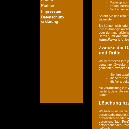
Widerspruch 
Partner
Datenübertrag
Vertrag mit 
Impressum
Sofern Sie uns eine Ei
Datenschutz-
widerrufen.
erklärung
Sie können sich jeder
Ihre zuständige Aufsi
oder der mutmaßlichen
Bereich) mit Anschrift
https://www.bfdi.bu
Zwecke der Da
und Dritte
Wir verarbeiten Ihre
genannten Zwecken. E
genannten Zwecken fin
Sie Ihre ausd
die Verarbeit
die Verarbeitu
die Verarbeitung zur 
besteht, dass Sie ei
haben.
Löschung bzw
Wir halten uns an di
personenbezogenen Da
erforderlich ist oder
vorsehen. Nach Fortfa
entsprechenden Daten
gelöscht.