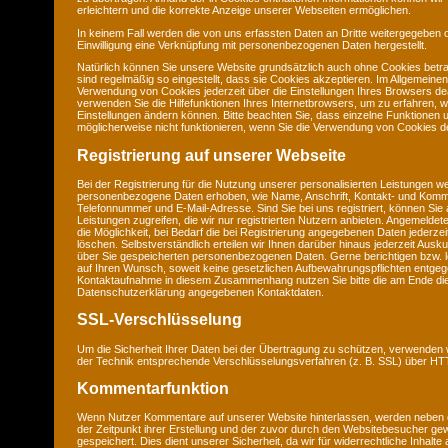
erleichtern und die korrekte Anzeige unserer Webseiten ermöglichen.
In keinem Fall werden die von uns erfassten Daten an Dritte weitergegeben 
Einwilligung eine Verknüpfung mit personenbezogenen Daten hergestellt.
Natürlich können Sie unsere Website grundsätzlich auch ohne Cookies betra
sind regelmäßig so eingestellt, dass sie Cookies akzeptieren. Im Allgemeine
Verwendung von Cookies jederzeit über die Einstellungen Ihres Browsers deak
verwenden Sie die Hilfefunktionen Ihres Internetbrowsers, um zu erfahren, w
Einstellungen ändern können. Bitte beachten Sie, dass einzelne Funktionen 
möglicherweise nicht funktionieren, wenn Sie die Verwendung von Cookies de
Registrierung auf unserer Webseite
Bei der Registrierung für die Nutzung unserer personalisierten Leistungen w
personenbezogene Daten erhoben, wie Name, Anschrift, Kontakt- und Komm
Telefonnummer und E-Mail-Adresse. Sind Sie bei uns registriert, können Sie 
Leistungen zugreifen, die wir nur registrierten Nutzern anbieten. Angemeld
die Möglichkeit, bei Bedarf die bei Registrierung angegebenen Daten jederze
löschen. Selbstverständlich erteilen wir Ihnen darüber hinaus jederzeit Ausku
über Sie gespeicherten personenbezogenen Daten. Gerne berichtigen bzw. l
auf Ihren Wunsch, soweit keine gesetzlichen Aufbewahrungspflichten entge
Kontaktaufnahme in diesem Zusammenhang nutzen Sie bitte die am Ende di
Datenschutzerklärung angegebenen Kontaktdaten.
SSL-Verschlüsselung
Um die Sicherheit Ihrer Daten bei der Übertragung zu schützen, verwenden 
der Technik entsprechende Verschlüsselungsverfahren (z. B. SSL) über H
Kommentarfunktion
Wenn Nutzer Kommentare auf unserer Website hinterlassen, werden neben
der Zeitpunkt ihrer Erstellung und der zuvor durch den Websitebesucher g
gespeichert. Dies dient unserer Sicherheit, da wir für widerrechtliche Inhalt