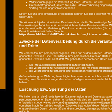
Widerspruch gegen die Verarbeitung Ihrer Daten bei uns und
Datenübertragbarkeit, sofern Sie in die Datenverarbeitung eingewilli
Vertrag mit uns abgeschlossen haben.
Sofern Sie uns eine Einwilligung erteilt haben, können Sie diese jederzeit mit
widerrufen.
Sie können sich jederzeit mit einer Beschwerde an die für Sie zuständige A
Ihre zuständige Aufsichtsbehörde richtet sich nach dem Bundesland Ihres Wo
oder der mutmaßlichen Verletzung. Eine Liste der Aufsichtsbehörden (für den 
Bereich) mit Anschrift finden Sie unter:
https://www.bfdi.bund.de/DE/Infothek/Anschriften_Links/anschriften_
Zwecke der Datenverarbeitung durch die verantwo
und Dritte
Wir verarbeiten Ihre personenbezogenen Daten nur zu den in dieser Datens
genannten Zwecken. Eine Übermittlung Ihrer persönlichen Daten an Dritte z
genannten Zwecken findet nicht statt. Wir geben Ihre persönlichen Daten nur 
Sie Ihre ausdrückliche Einwilligung dazu erteilt haben,
die Verarbeitung zur Abwicklung eines Vertrags mit Ihnen erforderlich 
die Verarbeitung zur Erfüllung einer rechtlichen Verpflichtung erforderl
die Verarbeitung zur Wahrung berechtigter Interessen erforderlich ist und 
besteht, dass Sie ein überwiegendes schutzwürdiges Interesse an der Nicht
haben.
Löschung bzw. Sperrung der Daten
Wir halten uns an die Grundsätze der Datenvermeidung und Datensparsamkei
personenbezogenen Daten daher nur so lange, wie dies zur Erreichung der
erforderlich ist oder wie es die vom Gesetzgeber vorgesehenen vielfältigen S
vorsehen. Nach Fortfall des jeweiligen Zweckes bzw. Ablauf dieser Fristen w
entsprechenden Daten routinemäßig und entsprechend den gesetzlichen Vors
gelöscht.