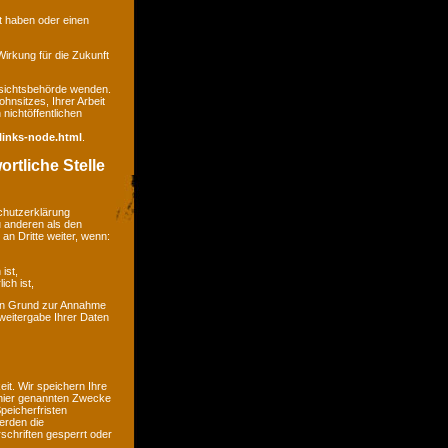
gt haben oder einen
 Wirkung für die Zukunft
ufsichtsbehörde wenden.
hnsitzes, Ihrer Arbeit
nichtöffentlichen
links-node.html
.
rtliche Stelle
chutzerklärung
u anderen als den
an Dritte weiter, wenn:
ist,
ich ist,
kein Grund zur Annahme
weitergabe Ihrer Daten
t. Wir speichern Ihre
 hier genannten Zwecke
peicherfristen
erden die
chriften gesperrt oder