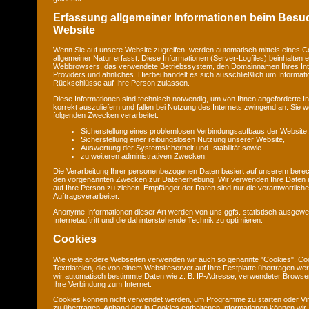
Erfassung allgemeiner Informationen beim Besu
Website
Wenn Sie auf unsere Website zugreifen, werden automatisch mittels eines C
allgemeiner Natur erfasst. Diese Informationen (Server-Logfiles) beinhalten e
Webbrowsers, das verwendete Betriebssystem, den Domainnamen Ihres Int
Providers und ähnliches. Hierbei handelt es sich ausschließlich um Informat
Rückschlüsse auf Ihre Person zulassen.
Diese Informationen sind technisch notwendig, um von Ihnen angeforderte I
korrekt auszuliefern und fallen bei Nutzung des Internets zwingend an. Sie
folgenden Zwecken verarbeitet:
Sicherstellung eines problemlosen Verbindungsaufbaus der Website,
Sicherstellung einer reibungslosen Nutzung unserer Website,
Auswertung der Systemsicherheit und -stabilität sowie
zu weiteren administrativen Zwecken.
Die Verarbeitung Ihrer personenbezogenen Daten basiert auf unserem berec
den vorgenannten Zwecken zur Datenerhebung. Wir verwenden Ihre Daten 
auf Ihre Person zu ziehen. Empfänger der Daten sind nur die verantwortliche 
Auftragsverarbeiter.
Anonyme Informationen dieser Art werden von uns ggfs. statistisch ausgewe
Internetauftritt und die dahinterstehende Technik zu optimieren.
Cookies
Wie viele andere Webseiten verwenden wir auch so genannte "Cookies". Coo
Textdateien, die von einem Websiteserver auf Ihre Festplatte übertragen we
wir automatisch bestimmte Daten wie z. B. IP-Adresse, verwendeter Browse
Ihre Verbindung zum Internet.
Cookies können nicht verwendet werden, um Programme zu starten oder Vi
zu übertragen. Anhand der in Cookies enthaltenen Informationen können wir 