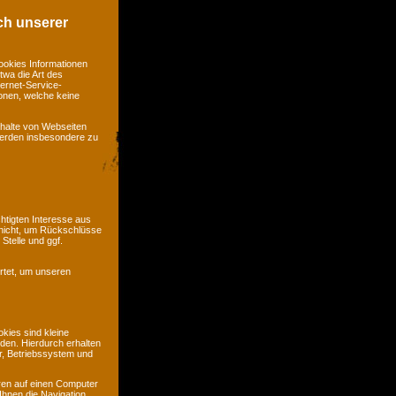
ch unserer
ookies Informationen
twa die Art des
ernet-Service-
ionen, welche keine
nhalte von Webseiten
 werden insbesondere zu
htigten Interesse aus
nicht, um Rückschlüsse
Stelle und ggf.
rtet, um unseren
kies sind kleine
rden. Hierdurch erhalten
r, Betriebssystem und
ren auf einen Computer
Ihnen die Navigation