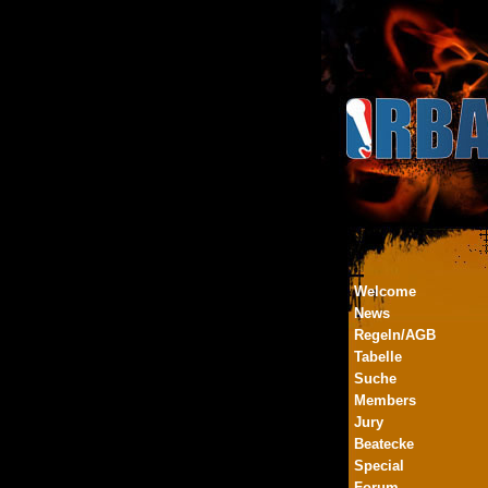
Welcome
News
Regeln/AGB
Tabelle
Suche
Members
Jury
Beatecke
Special
Forum