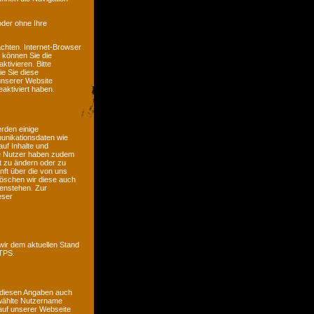
oder ohne Ihre
chten. Internet-Browser
n können Sie die
tivieren. Bitte
ie Sie diese
unserer Website
aktiviert haben.
erden einige
unikationsdaten wie
auf Inhalte und
ete Nutzer haben zudem
it zu ändern oder zu
nft über die von uns
öschen wir diese auch
genstehen. Zur
eser
wir dem aktuellen Stand
TTPS.
 diesen Angaben auch
ewählte Nutzername
e auf unserer Webseite