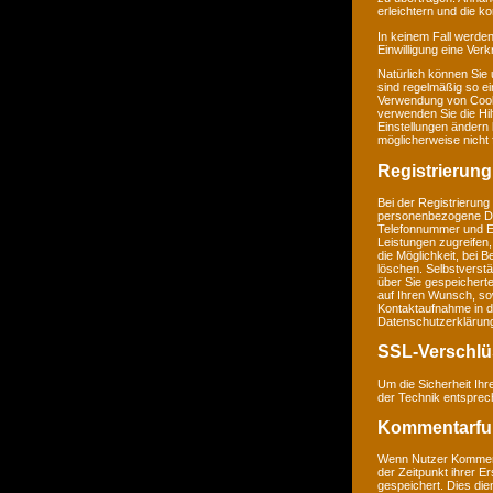
erleichtern und die k
In keinem Fall werden
Einwilligung eine Ver
Natürlich können Sie
sind regelmäßig so ei
Verwendung von Cookie
verwenden Sie die Hil
Einstellungen ändern
möglicherweise nicht 
Registrierung
Bei der Registrierung
personenbezogene Da
Telefonnummer und E-M
Leistungen zugreifen,
die Möglichkeit, bei 
löschen. Selbstverstä
über Sie gespeichert
auf Ihren Wunsch, so
Kontaktaufnahme in 
Datenschutzerklärun
SSL-Verschlü
Um die Sicherheit Ih
der Technik entsprec
Kommentarfu
Wenn Nutzer Komment
der Zeitpunkt ihrer 
gespeichert. Dies dien