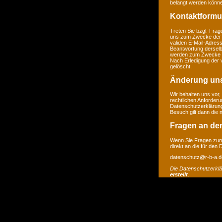
belangt werden könne
Kontaktformu
Treten Sie bzgl. Frage
uns zum Zwecke der Ko
validen E-Mail-Adress
Beantwortung derselb
werden zum Zwecke de
Nach Erledigung der 
gelöscht.
Änderung un
Wir behalten uns vor,
rechtlichen Anforder
Datenschutzerklärung
Besuch gilt dann die
Fragen an de
Wenn Sie Fragen zum 
direkt an die für den
datenschutz@r-b-a.d
Die Datenschutzerkl
erstellt
.