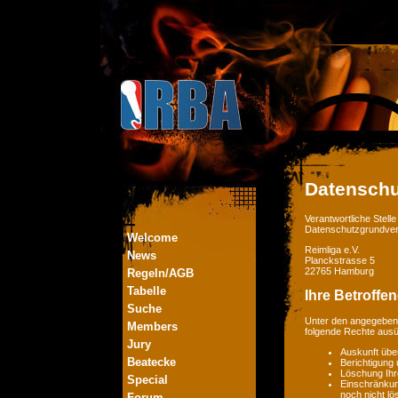
Datenschu
Verantwortliche Stel
Datenschutzgrundver
Welcome
Reimliga e.V.
News
Planckstrasse 5
22765 Hamburg
Regeln/AGB
Tabelle
Ihre Betroffe
Suche
Unter den angegebene
Members
folgende Rechte aus
Jury
Auskunft übe
Beatecke
Berichtigung
Löschung Ihr
Special
Einschränkung
noch nicht lö
Forum