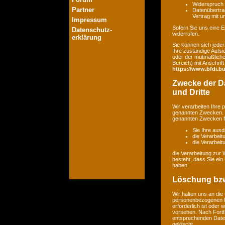
Widerspruch 
Partner
Datenübertrag
Vertrag mit 
Impressum
Sofern Sie uns eine Ei
Datenschutz-
widerrufen.
erklärung
Sie können sich jeder
Ihre zuständige Aufsi
oder der mutmaßlichen
Bereich) mit Anschrift
https://www.bfdi.bu
Zwecke der Da
und Dritte
Wir verarbeiten Ihre
genannten Zwecken. E
genannten Zwecken fin
Sie Ihre ausd
die Verarbeit
die Verarbeitu
die Verarbeitung zur 
besteht, dass Sie ei
haben.
Löschung bzw
Wir halten uns an di
personenbezogenen Da
erforderlich ist oder
vorsehen. Nach Fortfa
entsprechenden Daten
gelöscht.