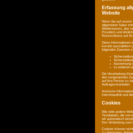
Erfassung al
Website
Wenn Sie auf unsere 
allgemeiner Natur erf
Webbrowsers, das ve
Providers und ähnlich
Rückschlüsse auf Ihr
Diese Informationen 
korrekt auszuliefern 
folgenden Zwecken ve
Sicherstellu
Sicherstellu
Auswertung de
zu weiteren 
Die Verarbeitung Ihr
den vorgenannten Zw
auf Ihre Person zu zi
Auftragsverarbeiter.
Anonyme Informatione
Internetauftritt und d
Cookies
Wie viele andere Web
Textdateien, die von 
wir automatisch best
Ihre Verbindung zum I
Cookies können nicht
zu übertragen. Anhand