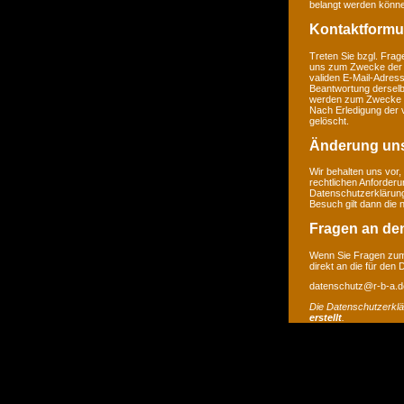
belangt werden könne
Kontaktformu
Treten Sie bzgl. Frage
uns zum Zwecke der Ko
validen E-Mail-Adress
Beantwortung derselb
werden zum Zwecke de
Nach Erledigung der 
gelöscht.
Änderung un
Wir behalten uns vor,
rechtlichen Anforder
Datenschutzerklärung
Besuch gilt dann die
Fragen an de
Wenn Sie Fragen zum 
direkt an die für den
datenschutz@r-b-a.d
Die Datenschutzerkl
erstellt
.