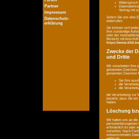
Widerspruch 
Partner
Datenübertrag
Vertrag mit 
Impressum
Sofern Sie uns eine Ei
Datenschutz-
widerrufen.
erklärung
Sie können sich jeder
Ihre zuständige Aufsi
oder der mutmaßlichen
Bereich) mit Anschrift
https://www.bfdi.bu
Zwecke der Da
und Dritte
Wir verarbeiten Ihre
genannten Zwecken. E
genannten Zwecken fin
Sie Ihre ausd
die Verarbeit
die Verarbeitu
die Verarbeitung zur 
besteht, dass Sie ei
haben.
Löschung bzw
Wir halten uns an di
personenbezogenen Da
erforderlich ist oder
vorsehen. Nach Fortfa
entsprechenden Daten
gelöscht.