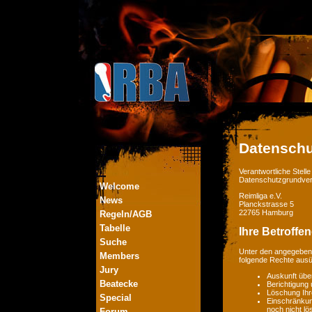
Datenschu
Verantwortliche Stel
Datenschutzgrundver
Welcome
Reimliga e.V.
News
Planckstrasse 5
22765 Hamburg
Regeln/AGB
Tabelle
Ihre Betroffe
Suche
Unter den angegebene
Members
folgende Rechte aus
Jury
Auskunft übe
Beatecke
Berichtigung
Löschung Ihr
Special
Einschränkung
noch nicht lö
Forum