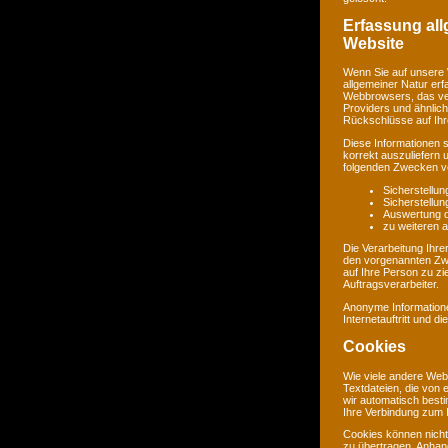
Erfassung al
Website
Wenn Sie auf unsere 
allgemeiner Natur erf
Webbrowsers, das ve
Providers und ähnlich
Rückschlüsse auf Ihr
Diese Informationen 
korrekt auszuliefern 
folgenden Zwecken ve
Sicherstellu
Sicherstellu
Auswertung de
zu weiteren 
Die Verarbeitung Ihr
den vorgenannten Zw
auf Ihre Person zu zi
Auftragsverarbeiter.
Anonyme Informatione
Internetauftritt und d
Cookies
Wie viele andere Web
Textdateien, die von 
wir automatisch best
Ihre Verbindung zum I
Cookies können nicht
zu übertragen. Anhand