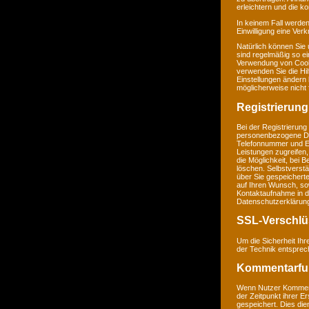
erleichtern und die k
In keinem Fall werden
Einwilligung eine Ver
Natürlich können Sie
sind regelmäßig so ei
Verwendung von Cookie
verwenden Sie die Hil
Einstellungen ändern
möglicherweise nicht 
Registrierung
Bei der Registrierung
personenbezogene Da
Telefonnummer und E-M
Leistungen zugreifen,
die Möglichkeit, bei 
löschen. Selbstverstä
über Sie gespeichert
auf Ihren Wunsch, so
Kontaktaufnahme in 
Datenschutzerklärun
SSL-Verschlü
Um die Sicherheit Ih
der Technik entsprec
Kommentarfu
Wenn Nutzer Komment
der Zeitpunkt ihrer 
gespeichert. Dies dien