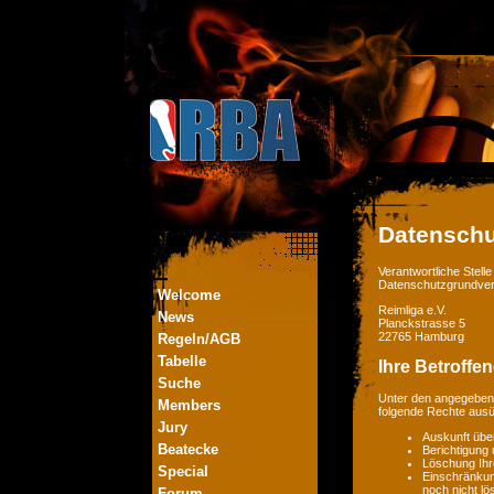
Datenschu
Verantwortliche Stel
Datenschutzgrundver
Welcome
Reimliga e.V.
News
Planckstrasse 5
22765 Hamburg
Regeln/AGB
Tabelle
Ihre Betroffe
Suche
Unter den angegebene
Members
folgende Rechte aus
Jury
Auskunft übe
Beatecke
Berichtigung
Löschung Ihr
Special
Einschränkung
noch nicht lö
Forum