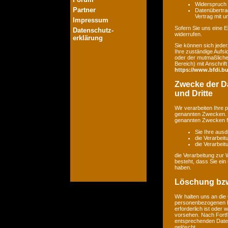
Widerspruch 
Partner
Datenübertrag
Vertrag mit 
Impressum
Sofern Sie uns eine Ei
Datenschutz-
widerrufen.
erklärung
Sie können sich jeder
Ihre zuständige Aufsi
oder der mutmaßlichen
Bereich) mit Anschrift
https://www.bfdi.bu
Zwecke der Da
und Dritte
Wir verarbeiten Ihre
genannten Zwecken. E
genannten Zwecken fin
Sie Ihre ausd
die Verarbeit
die Verarbeitu
die Verarbeitung zur 
besteht, dass Sie ei
haben.
Löschung bzw
Wir halten uns an di
personenbezogenen Da
erforderlich ist oder
vorsehen. Nach Fortfa
entsprechenden Daten
gelöscht.