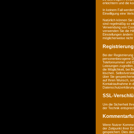
erleichtern und die k
In keinem Fall werden
Einwilligung eine Ver
Natürlich können Sie
sind regelmäßig so ei
Verwendung von Cookie
verwenden Sie die Hil
Einstellungen ändern
möglicherweise nicht 
Registrierung
Bei der Registrierung
personenbezogene Da
Telefonnummer und E-M
Leistungen zugreifen,
die Möglichkeit, bei 
löschen. Selbstverstä
über Sie gespeichert
auf Ihren Wunsch, so
Kontaktaufnahme in 
Datenschutzerklärun
SSL-Verschlü
Um die Sicherheit Ih
der Technik entsprec
Kommentarfu
Wenn Nutzer Komment
der Zeitpunkt ihrer 
gespeichert. Dies dien