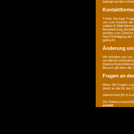
belangt werden könne
Kontaktformu
Treten Sie bzgl. Frage
uns zum Zwecke der Ko
validen E-Mail-Adress
Beantwortung derselb
werden zum Zwecke de
Nach Erledigung der 
gelöscht.
Änderung un
Wir behalten uns vor,
rechtlichen Anforder
Datenschutzerklärung
Besuch gilt dann die
Fragen an de
Wenn Sie Fragen zum 
direkt an die für den
datenschutz@r-b-a.d
Die Datenschutzerkl
erstellt
.