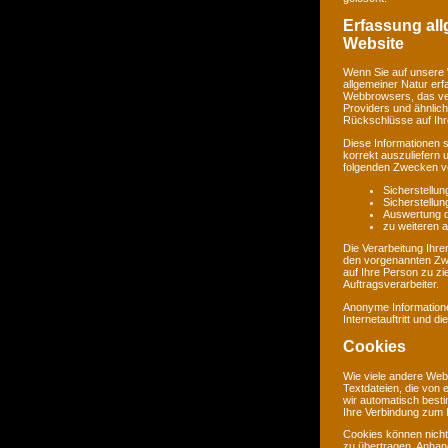
Erfassung al
Website
Wenn Sie auf unsere 
allgemeiner Natur erf
Webbrowsers, das ve
Providers und ähnlich
Rückschlüsse auf Ihr
Diese Informationen 
korrekt auszuliefern 
folgenden Zwecken ve
Sicherstellu
Sicherstellu
Auswertung de
zu weiteren 
Die Verarbeitung Ihr
den vorgenannten Zw
auf Ihre Person zu zi
Auftragsverarbeiter.
Anonyme Informatione
Internetauftritt und d
Cookies
Wie viele andere Web
Textdateien, die von 
wir automatisch best
Ihre Verbindung zum I
Cookies können nicht
zu übertragen. Anhand