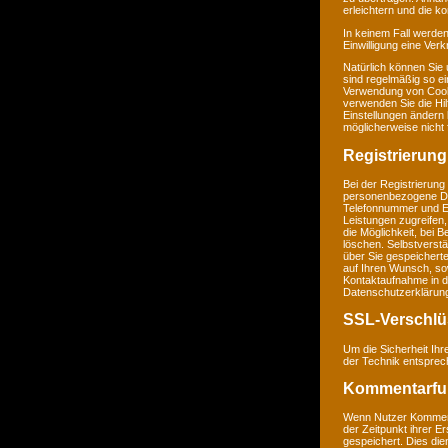
erleichtern und die k
In keinem Fall werden
Einwilligung eine Ver
Natürlich können Sie
sind regelmäßig so ei
Verwendung von Cookie
verwenden Sie die Hil
Einstellungen ändern
möglicherweise nicht 
Registrierung
Bei der Registrierung
personenbezogene Da
Telefonnummer und E-M
Leistungen zugreifen,
die Möglichkeit, bei 
löschen. Selbstverstä
über Sie gespeichert
auf Ihren Wunsch, so
Kontaktaufnahme in 
Datenschutzerklärun
SSL-Verschlü
Um die Sicherheit Ih
der Technik entsprec
Kommentarfu
Wenn Nutzer Komment
der Zeitpunkt ihrer 
gespeichert. Dies dien