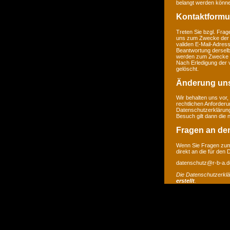
belangt werden könne
Kontaktformu
Treten Sie bzgl. Frage
uns zum Zwecke der Ko
validen E-Mail-Adress
Beantwortung derselb
werden zum Zwecke de
Nach Erledigung der 
gelöscht.
Änderung un
Wir behalten uns vor,
rechtlichen Anforder
Datenschutzerklärung
Besuch gilt dann die
Fragen an de
Wenn Sie Fragen zum 
direkt an die für den
datenschutz@r-b-a.d
Die Datenschutzerkl
erstellt
.