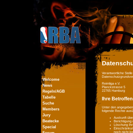
Datenschu
Verantwortliche Stel
Datenschutzgrundver
Welcome
Reimliga e.V.
News
Planckstrasse 5
22765 Hamburg
Regeln/AGB
Tabelle
Ihre Betroffe
Suche
Unter den angegebene
Members
folgende Rechte aus
Jury
Auskunft übe
Beatecke
Berichtigung
Löschung Ihr
Special
Einschränkung
noch nicht lö
Forum