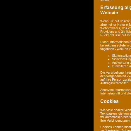
Erfassung al
Website
Wenn Sie auf unsere 
allgemeiner Natur erf
Webbrowsers, das ve
Providers und ähnlich
Rückschlüsse auf Ihr
Diese Informationen 
korrekt auszuliefern 
folgenden Zwecken ve
Sicherstellu
Sicherstellu
Auswertung de
zu weiteren 
Die Verarbeitung Ihr
den vorgenannten Zw
auf Ihre Person zu zi
Auftragsverarbeiter.
Anonyme Informatione
Internetauftritt und d
Cookies
Wie viele andere Web
Textdateien, die von 
wir automatisch best
Ihre Verbindung zum I
Cookies können nicht
zu übertragen. Anhand