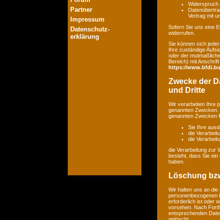
Widerspruch 
Partner
Datenübertrag
Vertrag mit 
Impressum
Sofern Sie uns eine Ei
Datenschutz-
widerrufen.
erklärung
Sie können sich jeder
Ihre zuständige Aufsi
oder der mutmaßlichen
Bereich) mit Anschrift
https://www.bfdi.bu
Zwecke der Da
und Dritte
Wir verarbeiten Ihre
genannten Zwecken. E
genannten Zwecken fin
Sie Ihre ausd
die Verarbeit
die Verarbeitu
die Verarbeitung zur 
besteht, dass Sie ei
haben.
Löschung bzw
Wir halten uns an di
personenbezogenen Da
erforderlich ist oder
vorsehen. Nach Fortfa
entsprechenden Daten
gelöscht.