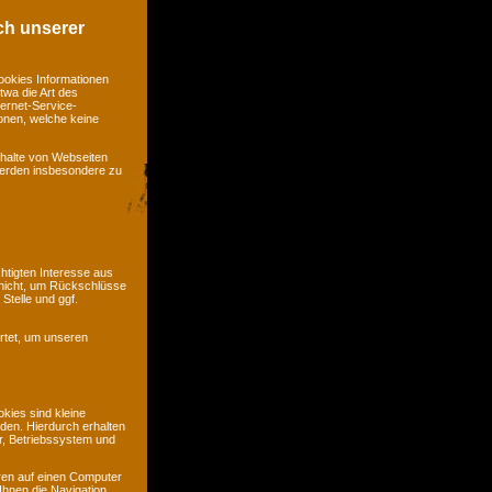
ch unserer
ookies Informationen
twa die Art des
ernet-Service-
ionen, welche keine
nhalte von Webseiten
 werden insbesondere zu
htigten Interesse aus
nicht, um Rückschlüsse
Stelle und ggf.
rtet, um unseren
kies sind kleine
rden. Hierdurch erhalten
r, Betriebssystem und
ren auf einen Computer
Ihnen die Navigation