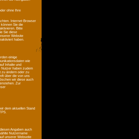
oder ohne Ihre
chten. Internet-Browser
n können Sie die
tivieren. Bitte
ie Sie diese
unserer Website
aktiviert haben.
erden einige
unikationsdaten wie
auf Inhalte und
ete Nutzer haben zudem
it zu ändern oder zu
nft über die von uns
öschen wir diese auch
genstehen. Zur
eser
wir dem aktuellen Stand
TTPS.
 diesen Angaben auch
ewählte Nutzername
e auf unserer Webseite