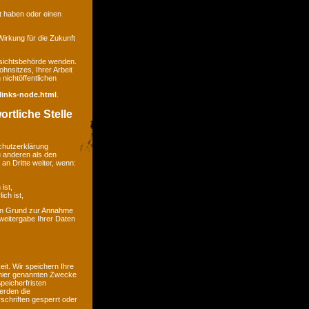
gt haben oder einen
 Wirkung für die Zukunft
ufsichtsbehörde wenden.
hnsitzes, Ihrer Arbeit
nichtöffentlichen
links-node.html
.
rtliche Stelle
chutzerklärung
u anderen als den
an Dritte weiter, wenn:
ist,
ich ist,
kein Grund zur Annahme
weitergabe Ihrer Daten
t. Wir speichern Ihre
 hier genannten Zwecke
peicherfristen
erden die
chriften gesperrt oder