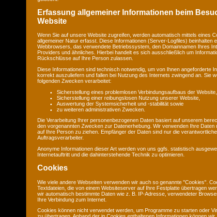
Erfassung allgemeiner Informationen beim Besu
Website
Wenn Sie auf unsere Website zugreifen, werden automatisch mittels eines C
allgemeiner Natur erfasst. Diese Informationen (Server-Logfiles) beinhalten e
Webbrowsers, das verwendete Betriebssystem, den Domainnamen Ihres Int
Providers und ähnliches. Hierbei handelt es sich ausschließlich um Informat
Rückschlüsse auf Ihre Person zulassen.
Diese Informationen sind technisch notwendig, um von Ihnen angeforderte I
korrekt auszuliefern und fallen bei Nutzung des Internets zwingend an. Sie
folgenden Zwecken verarbeitet:
Sicherstellung eines problemlosen Verbindungsaufbaus der Website,
Sicherstellung einer reibungslosen Nutzung unserer Website,
Auswertung der Systemsicherheit und -stabilität sowie
zu weiteren administrativen Zwecken.
Die Verarbeitung Ihrer personenbezogenen Daten basiert auf unserem berec
den vorgenannten Zwecken zur Datenerhebung. Wir verwenden Ihre Daten 
auf Ihre Person zu ziehen. Empfänger der Daten sind nur die verantwortliche 
Auftragsverarbeiter.
Anonyme Informationen dieser Art werden von uns ggfs. statistisch ausgewe
Internetauftritt und die dahinterstehende Technik zu optimieren.
Cookies
Wie viele andere Webseiten verwenden wir auch so genannte "Cookies". Coo
Textdateien, die von einem Websiteserver auf Ihre Festplatte übertragen we
wir automatisch bestimmte Daten wie z. B. IP-Adresse, verwendeter Browse
Ihre Verbindung zum Internet.
Cookies können nicht verwendet werden, um Programme zu starten oder Vi
zu übertragen. Anhand der in Cookies enthaltenen Informationen können wir 