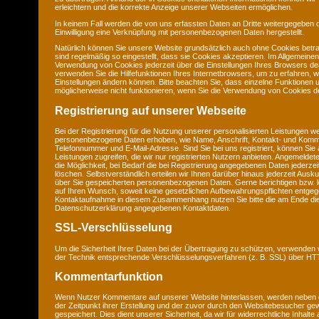
erleichtern und die korrekte Anzeige unserer Webseiten ermöglichen.
In keinem Fall werden die von uns erfassten Daten an Dritte weitergegeben 
Einwilligung eine Verknüpfung mit personenbezogenen Daten hergestellt.
Natürlich können Sie unsere Website grundsätzlich auch ohne Cookies betra
sind regelmäßig so eingestellt, dass sie Cookies akzeptieren. Im Allgemeine
Verwendung von Cookies jederzeit über die Einstellungen Ihres Browsers deak
verwenden Sie die Hilfefunktionen Ihres Internetbrowsers, um zu erfahren, w
Einstellungen ändern können. Bitte beachten Sie, dass einzelne Funktionen 
möglicherweise nicht funktionieren, wenn Sie die Verwendung von Cookies de
Registrierung auf unserer Webseite
Bei der Registrierung für die Nutzung unserer personalisierten Leistungen w
personenbezogene Daten erhoben, wie Name, Anschrift, Kontakt- und Komm
Telefonnummer und E-Mail-Adresse. Sind Sie bei uns registriert, können Sie 
Leistungen zugreifen, die wir nur registrierten Nutzern anbieten. Angemeld
die Möglichkeit, bei Bedarf die bei Registrierung angegebenen Daten jederze
löschen. Selbstverständlich erteilen wir Ihnen darüber hinaus jederzeit Ausku
über Sie gespeicherten personenbezogenen Daten. Gerne berichtigen bzw. l
auf Ihren Wunsch, soweit keine gesetzlichen Aufbewahrungspflichten entge
Kontaktaufnahme in diesem Zusammenhang nutzen Sie bitte die am Ende di
Datenschutzerklärung angegebenen Kontaktdaten.
SSL-Verschlüsselung
Um die Sicherheit Ihrer Daten bei der Übertragung zu schützen, verwenden 
der Technik entsprechende Verschlüsselungsverfahren (z. B. SSL) über H
Kommentarfunktion
Wenn Nutzer Kommentare auf unserer Website hinterlassen, werden neben
der Zeitpunkt ihrer Erstellung und der zuvor durch den Websitebesucher g
gespeichert. Dies dient unserer Sicherheit, da wir für widerrechtliche Inhalt