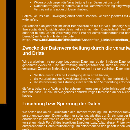
Widerspruch gegen die Verarbeitung Ihrer Daten bei uns und
Datenübertragbarkeit, sofern Sie in die Datenverarbeitung eingewilli
Vertrag mit uns abgeschlossen haben.
Sofern Sie uns eine Einwilligung erteilt haben, können Sie diese jederzeit mit
widerrufen.
Sie können sich jederzeit mit einer Beschwerde an die für Sie zuständige A
Ihre zuständige Aufsichtsbehörde richtet sich nach dem Bundesland Ihres Wo
oder der mutmaßlichen Verletzung. Eine Liste der Aufsichtsbehörden (für den 
Bereich) mit Anschrift finden Sie unter:
https://www.bfdi.bund.de/DE/Infothek/Anschriften_Links/anschriften_
Zwecke der Datenverarbeitung durch die verantwo
und Dritte
Wir verarbeiten Ihre personenbezogenen Daten nur zu den in dieser Datens
genannten Zwecken. Eine Übermittlung Ihrer persönlichen Daten an Dritte z
genannten Zwecken findet nicht statt. Wir geben Ihre persönlichen Daten nur 
Sie Ihre ausdrückliche Einwilligung dazu erteilt haben,
die Verarbeitung zur Abwicklung eines Vertrags mit Ihnen erforderlich 
die Verarbeitung zur Erfüllung einer rechtlichen Verpflichtung erforderl
die Verarbeitung zur Wahrung berechtigter Interessen erforderlich ist und 
besteht, dass Sie ein überwiegendes schutzwürdiges Interesse an der Nicht
haben.
Löschung bzw. Sperrung der Daten
Wir halten uns an die Grundsätze der Datenvermeidung und Datensparsamkei
personenbezogenen Daten daher nur so lange, wie dies zur Erreichung der
erforderlich ist oder wie es die vom Gesetzgeber vorgesehenen vielfältigen S
vorsehen. Nach Fortfall des jeweiligen Zweckes bzw. Ablauf dieser Fristen w
entsprechenden Daten routinemäßig und entsprechend den gesetzlichen Vors
gelöscht.