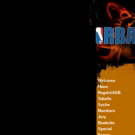
Welcome
News
Regeln/AGB
Tabelle
Suche
Members
Jury
Beatecke
Special
Forum